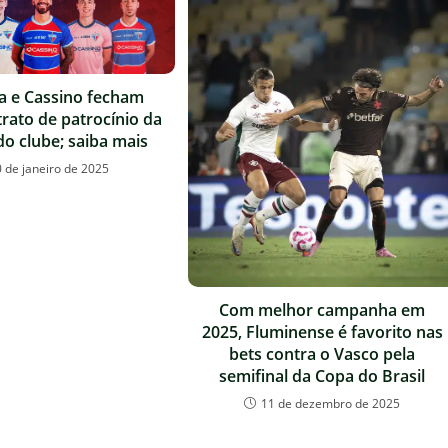
za e Cassino fecham
rato de patrocínio da
do clube; saiba mais
0 de janeiro de 2025
Com melhor campanha em
2025, Fluminense é favorito nas
bets contra o Vasco pela
semifinal da Copa do Brasil
11 de dezembro de 2025