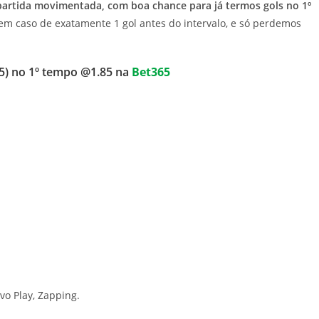
artida movimentada, com boa chance para já termos gols no 1º
m caso de exatamente 1 gol antes do intervalo, e só perdemos
1.5) no 1º tempo @1.85 na
Bet365
ivo Play, Zapping.