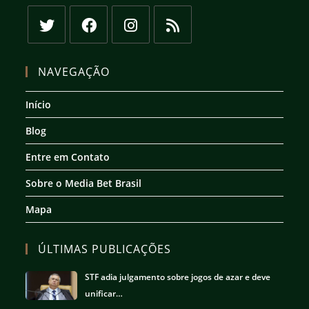
Abre
Abre
Abre
Abre
em
em
em
em
NAVEGAÇÃO
uma
uma
uma
uma
nova
nova
nova
nova
Início
aba
aba
aba
aba
Blog
Entre em Contato
Sobre o Media Bet Brasil
Mapa
ÚLTIMAS PUBLICAÇÕES
STF adia julgamento sobre jogos de azar e deve
unificar…