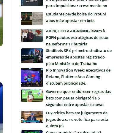
uma
uma
uma
uma
para impulsionar crescimento no
nova
nova
nova
nova
Brasil
Estudante perde bolsa do Prouni
aba
aba
aba
aba
após mãe apostar em bets
ABRAJOGO e AIGAMING levam à
PGFN pautas estratégicas do setor
na Reforma Tributária
Sindibets SP é primeiro sindicato de
empresas de apostas registrado
pelo Ministério do Trabalho
Rio Innovation Week: executivos de
Betano, Flutter e Ana Gaming
discutem publicidade,
regulamentação e futuro das bets
Governo quer endurecer regras das
no Brasil
bets com pausa obrigatória 5
segundos entre apostas e novas
restrições
Fux critica bets em julgamento de
jogos de azar e voto fica para esta
quinta (6)
Como as odds são calculadas?