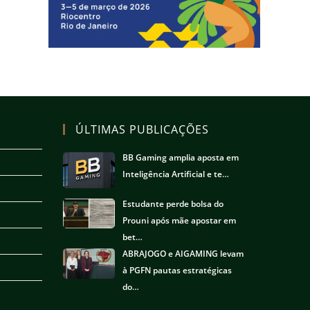
ÚLTIMAS PUBLICAÇÕES
BB Gaming amplia aposta em
Inteligência Artificial e te…
Estudante perde bolsa do
Prouni após mãe apostar em
bet…
ABRAJOGO e AIGAMING levam
à PGFN pautas estratégicas
do…