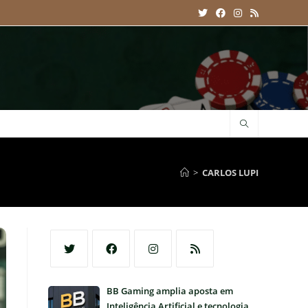
>
CARLOS LUPI
Abre
Abre
Abre
Abre
BB Gaming amplia aposta em
em
em
em
em
Inteligência Artificial e tecnologia