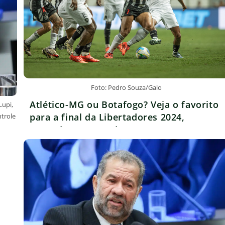
Foto: Pedro Souza/Galo
Atlético-MG ou Botafogo? Veja o favorito
Lupi,
para a final da Libertadores 2024,
ntrole
segundo as casas de apostas