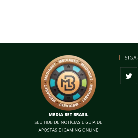
SIGA
Abre
em
uma
nova
MEDIA BET BRASIL
aba
SEU HUB DE NOTÍCIAS E GUIA DE
APOSTAS E IGAMING ONLINE