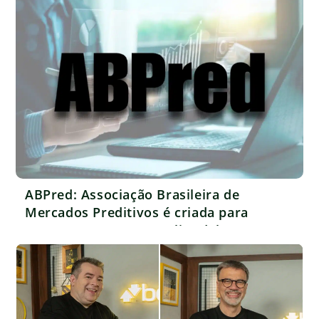
ABPred: Associação Brasileira de
Mercados Preditivos é criada para
estruturar setor e ampliar debate
regulatório