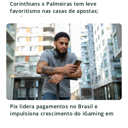
Corinthians x Palmeiras tem leve
favoritismo nas casas de apostas;
confira qual!
Pix lidera pagamentos no Brasil e
impulsiona crescimento do iGaming em
ano de Copa do Mundo