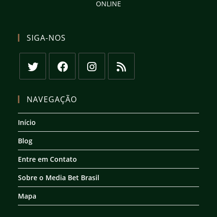
ONLINE
SIGA-NOS
Abre
Abre
Abre
Abre
em
em
em
em
NAVEGAÇÃO
uma
uma
uma
uma
nova
nova
nova
nova
Início
aba
aba
aba
aba
Blog
Entre em Contato
Sobre o Media Bet Brasil
Mapa