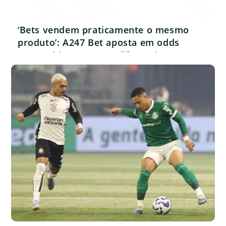
‘Bets vendem praticamente o mesmo
produto’: A247 Bet aposta em odds
competitivas para se diferenciar em
mercado de ofertas idênticas