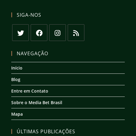
SIGA-NOS
Abre
Abre
Abre
Abre
em
em
em
em
NAVEGAÇÃO
uma
uma
uma
uma
nova
nova
nova
nova
Início
aba
aba
aba
aba
Blog
Entre em Contato
Sobre o Media Bet Brasil
Mapa
ÚLTIMAS PUBLICAÇÕES