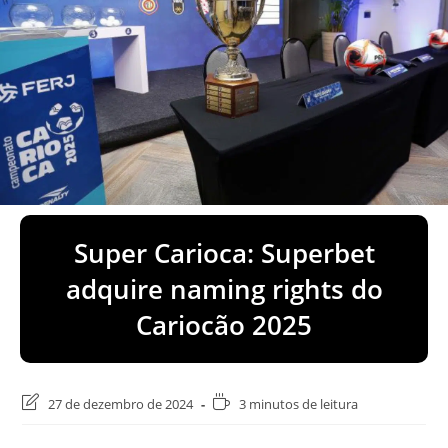
Super Carioca: Superbet
adquire naming rights do
Cariocão 2025
Última
Tempo
27 de dezembro de 2024
3 minutos de leitura
modificação
de
do
leitura: