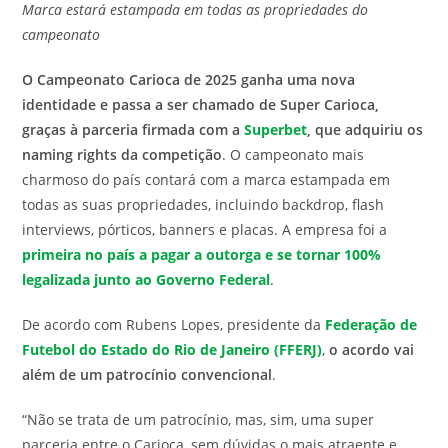
Marca estará estampada em todas as propriedades do
post:
campeonato
O Campeonato Carioca de 2025 ganha uma nova
identidade e passa a ser chamado de Super Carioca,
graças à parceria firmada com a
Superbet
, que adquiriu os
naming rights da competição
. O campeonato mais
charmoso do país contará com a marca estampada em
todas as suas propriedades, incluindo backdrop, flash
interviews, pórticos, banners e placas. A empresa foi a
primeira no país a pagar a outorga e se tornar 100%
legalizada junto ao Governo Federal
.
De acordo com Rubens Lopes, presidente da
Federação de
Futebol do Estado do Rio de Janeiro (FFERJ)
,
o acordo vai
além de um patrocínio convencional
.
“Não se trata de um patrocínio, mas, sim, uma super
parceria entre o Carioca, sem dúvidas o mais atraente e