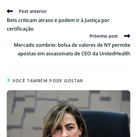
Ler
Post anterior
mais
Bets criticam atraso e podem ir à Justiça por
artigos
certificação
Próximo post
Mercado sombrio: bolsa de valores de NY permite
apostas em assassinato de CEO da UnitedHealth
VOCÊ TAMBÉM PODE GOSTAR