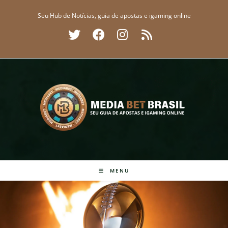
Ir
Seu Hub de Notícias, guia de apostas e igaming online
para
o
conteúdo
MENU