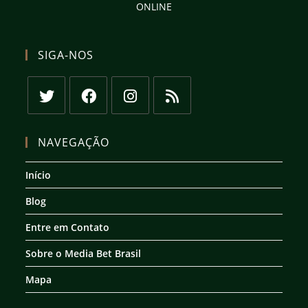
ONLINE
SIGA-NOS
Abre
Abre
Abre
Abre
em
em
em
em
NAVEGAÇÃO
uma
uma
uma
uma
nova
nova
nova
nova
Início
aba
aba
aba
aba
Blog
Entre em Contato
Sobre o Media Bet Brasil
Mapa