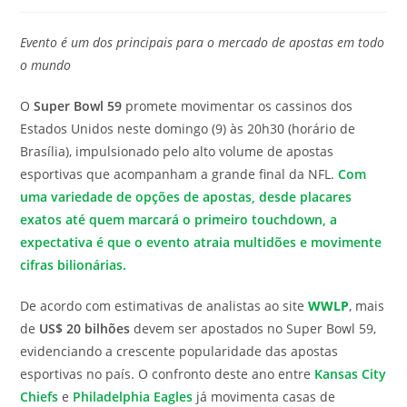
modificação
de
do
leitura:
Evento é um dos principais para o mercado de apostas em todo
post:
o mundo
O
Super Bowl 59
promete movimentar os cassinos dos
Estados Unidos neste domingo (9) às 20h30 (horário de
Brasília), impulsionado pelo alto volume de apostas
esportivas que acompanham a grande final da NFL.
Com
uma variedade de opções de apostas, desde placares
exatos até quem marcará o primeiro touchdown, a
expectativa é que o evento atraia multidões e movimente
cifras bilionárias.
De acordo com estimativas de analistas ao site
WWLP
, mais
de
US$ 20 bilhões
devem ser apostados no Super Bowl 59,
evidenciando a crescente popularidade das apostas
esportivas no país. O confronto deste ano entre
Kansas City
Chiefs
e
Philadelphia Eagles
já movimenta casas de