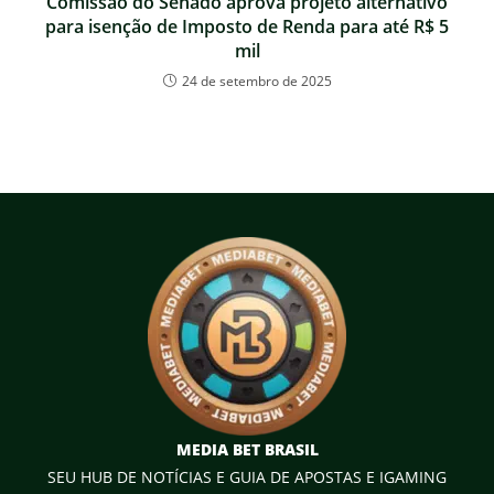
Comissão do Senado aprova projeto alternativo
para isenção de Imposto de Renda para até R$ 5
mil
24 de setembro de 2025
MEDIA BET BRASIL
SEU HUB DE NOTÍCIAS E GUIA DE APOSTAS E IGAMING