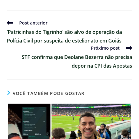
Ler
Post anterior
mais
‘Patricinhas do Tigrinho’ são alvo de operação da
artigos
Polícia Civil por suspeita de estelionato em Goiás
Próximo post
STF confirma que Deolane Bezerra não precisa
depor na CPI das Apostas
VOCÊ TAMBÉM PODE GOSTAR