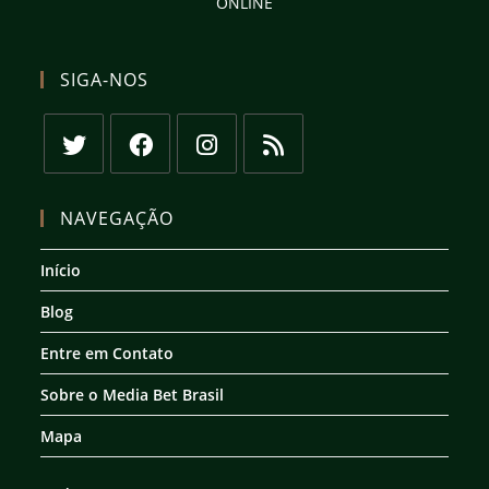
ONLINE
SIGA-NOS
Abre
Abre
Abre
Abre
em
em
em
em
NAVEGAÇÃO
uma
uma
uma
uma
nova
nova
nova
nova
Início
aba
aba
aba
aba
Blog
Entre em Contato
Sobre o Media Bet Brasil
Mapa