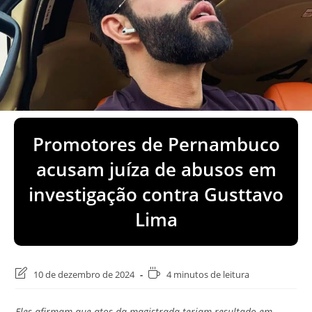
Promotores de Pernambuco
acusam juíza de abusos em
investigação contra Gusttavo
Lima
Última
Tempo
10 de dezembro de 2024
4 minutos de leitura
modificação
de
do
leitura:
Eles afirmam que atos da magistrada teriam resultado em