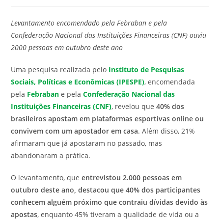
modificação
de
do
leitura:
Levantamento encomendado pela Febraban e pela
post:
Confederação Nacional das Instituições Financeiras (CNF) ouviu
2000 pessoas em outubro deste ano
Uma pesquisa realizada pelo
Instituto de Pesquisas
Sociais, Políticas e Econômicas (IPESPE)
, encomendada
pela
Febraban
e pela
Confederação Nacional das
Instituições Financeiras (CNF)
, revelou que
40% dos
brasileiros apostam em plataformas esportivas online ou
convivem com um apostador em casa
. Além disso, 21%
afirmaram que já apostaram no passado, mas
abandonaram a prática.
O levantamento, que
entrevistou 2.000 pessoas em
outubro deste ano, destacou que 40% dos participantes
conhecem alguém próximo que contraiu dívidas devido às
apostas
, enquanto 45% tiveram a qualidade de vida ou a