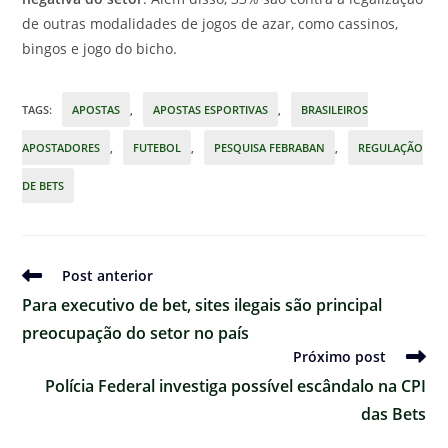
de outras modalidades de jogos de azar, como cassinos,
bingos e jogo do bicho.
TAGS
:
APOSTAS
,
APOSTAS ESPORTIVAS
,
BRASILEIROS
APOSTADORES
,
FUTEBOL
,
PESQUISA FEBRABAN
,
REGULAÇÃO
DE BETS
Ler
Post anterior
mais
Para executivo de bet, sites ilegais são principal
artigos
preocupação do setor no país
Próximo post
Polícia Federal investiga possível escândalo na CPI
das Bets