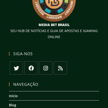
MEDIA BET BRASIL
SEU HUB DE NOTÍCIAS E GUIA DE APOSTAS E IGAMING
ONLINE
SIGA-NOS
Abre
Abre
Abre
Abre
em
em
em
em
NAVEGAÇÃO
uma
uma
uma
uma
nova
nova
nova
nova
Início
aba
aba
aba
aba
Blog