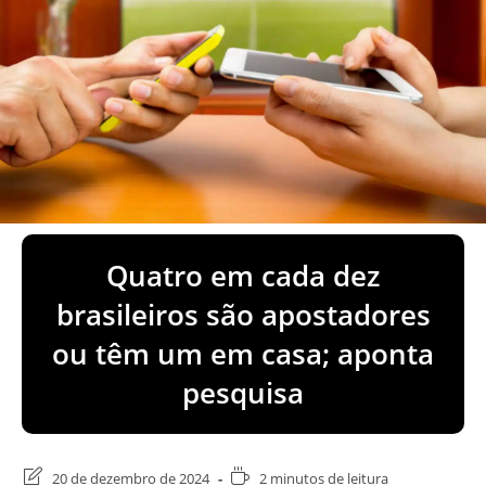
Quatro em cada dez
brasileiros são apostadores
ou têm um em casa; aponta
pesquisa
Última
Tempo
20 de dezembro de 2024
2 minutos de leitura