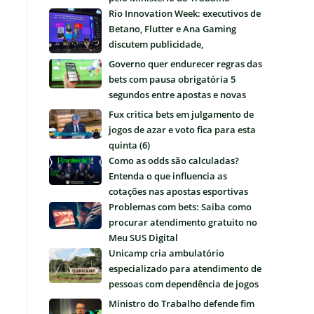
Rio Innovation Week: executivos de
Betano, Flutter e Ana Gaming
discutem publicidade,
regulamentação e futuro das bets
Governo quer endurecer regras das
no Brasil
bets com pausa obrigatória 5
segundos entre apostas e novas
restrições
Fux critica bets em julgamento de
jogos de azar e voto fica para esta
quinta (6)
Como as odds são calculadas?
Entenda o que influencia as
cotações nas apostas esportivas
Problemas com bets: Saiba como
procurar atendimento gratuito no
Meu SUS Digital
Unicamp cria ambulatório
especializado para atendimento de
pessoas com dependência de jogos
e apostas
Ministro do Trabalho defende fim