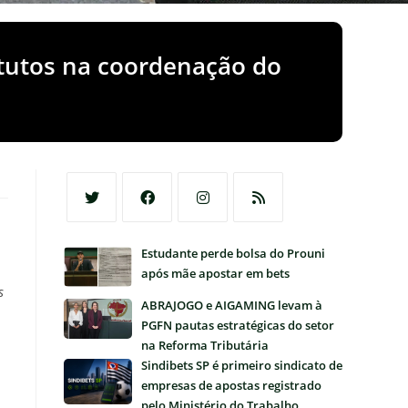
titutos na coordenação do
Abre
Abre
Abre
Abre
Estudante perde bolsa do Prouni
em
em
em
em
após mãe apostar em bets
uma
uma
uma
uma
s
nova
nova
nova
nova
ABRAJOGO e AIGAMING levam à
aba
aba
aba
aba
PGFN pautas estratégicas do setor
na Reforma Tributária
Sindibets SP é primeiro sindicato de
empresas de apostas registrado
pelo Ministério do Trabalho