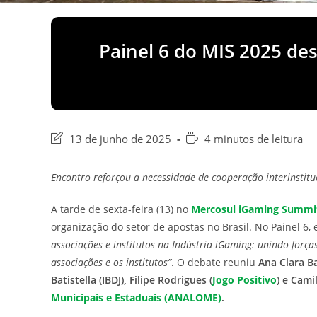
Painel 6 do MIS 2025 des
Última
Tempo
13 de junho de 2025
4 minutos de leitura
modificação
de
do
leitura:
Encontro reforçou a necessidade de cooperação interinstituc
post:
A tarde de sexta-feira (13) no
Mercosul iGaming Summit
organização do setor de apostas no Brasil. No Painel 6,
associações e institutos na Indústria iGaming: unindo forç
associações e os institutos”
. O debate reuniu
Ana Clara B
Batistella (IBDJ), Filipe Rodrigues (
Jogo Positivo
) e Cami
Municipais e Estaduais (ANALOME)
.