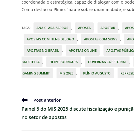
coordenada e estratégica, capaz de dialogar com o pode
Como destacou Plínio,
“não é sobre unanimidade, é sob
TAGS
:
ANA CLARA BARROS
,
APOSTA
,
APOSTAR
,
APOS
APOSTAS COM ITENS DE JOGO
,
APOSTAS COM SKINS
,
APO
APOSTAS NO BRASIL
,
APOSTAS ONLINE
,
APOSTAS PÚBLIC
BATISTELLA
,
FILIPE RODRIGUES
,
GOVERNANÇA SETORIAL
,
IGAMING SUMMIT
,
MIS 2025
,
PLÍNIO AUGUSTO
,
REPRES
Ler
Post anterior
mais
Painel 5 do MIS 2025 discute fiscalização e puniç
artigos
no setor de apostas