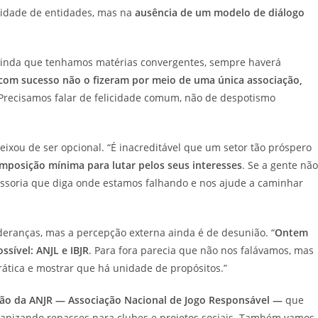
icidade de entidades, mas na
ausência de um modelo de diálogo
 Ainda que tenhamos matérias convergentes, sempre haverá
com sucesso não o fizeram por meio de uma única associação,
 Precisamos falar de felicidade comum, não de despotismo
deixou de ser opcional. “É inacreditável que um setor tão próspero
mposição mínima para lutar pelos seus interesses
. Se a gente não
essoria que diga onde estamos falhando e nos ajude a caminhar
deranças, mas a percepção externa ainda é de desunião. “
Ontem
sível: ANJL e IBJR
. Para fora parecia que não nos falávamos, mas
rática e mostrar que há unidade de propósitos.”
ção da ANJR — Associação Nacional de Jogo Responsável —
que
organizando repasses para clubes e projetos sociais. Também vamos