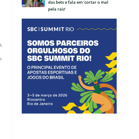
das bets e fala em ‘cortar o mal
pela raiz’
e.
m