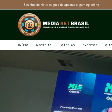
Ir
Seu Hub de Notícias, guia de apostas e igaming online
para
o
conteúdo
INÍCIO
NOTÍCIAS
LOTERIAS
EVENTOS
O E