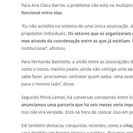
Para Ana Clara Barros, o problema não está na multipl
funcional entre elas
.
“Eu não acredito no sistema de uma única associação.
propósitos individuais.
Os setores que se organizaram 
mas através da coordenação entre as que já existiam
.
institucional”, afirmou.
Para Fernanda Batistella, a união entre as associações 
como o nosso, mesmo jovem, ainda não consiga uma
co
sabe fazer, precisamos contratar quem saiba. Uma ass
para o mesmo lado”, disse.
Segundo Plínio Lemos, há conversas constantes entre li
anunciamos uma parceria que há seis meses seria impos
isso não era verdade. Está na hora de colocar isso em p
Ele também destacou conquistas recentes, como a
cria
será dividida em frentes técnica e política. “Estamos 