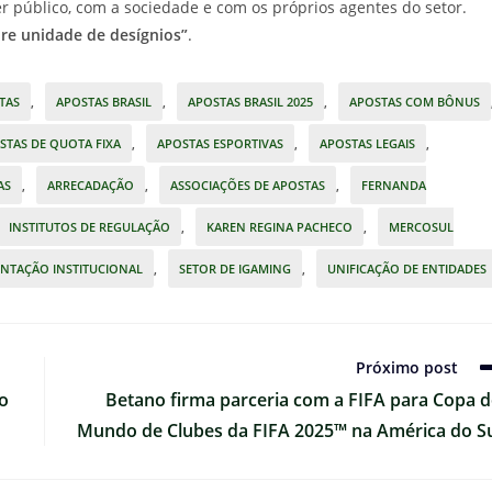
r público, com a sociedade e com os próprios agentes do setor.
re unidade de desígnios”
.
TAS
,
APOSTAS BRASIL
,
APOSTAS BRASIL 2025
,
APOSTAS COM BÔNUS
STAS DE QUOTA FIXA
,
APOSTAS ESPORTIVAS
,
APOSTAS LEGAIS
,
AS
,
ARRECADAÇÃO
,
ASSOCIAÇÕES DE APOSTAS
,
FERNANDA
INSTITUTOS DE REGULAÇÃO
,
KAREN REGINA PACHECO
,
MERCOSUL
ENTAÇÃO INSTITUCIONAL
,
SETOR DE IGAMING
,
UNIFICAÇÃO DE ENTIDADES
Próximo post
ão
Betano firma parceria com a FIFA para Copa 
Mundo de Clubes da FIFA 2025™ na América do S