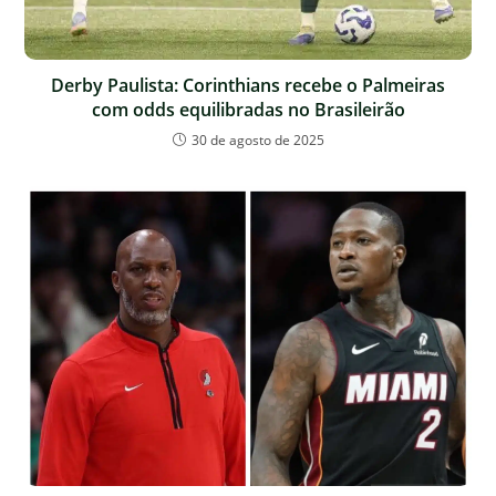
Derby Paulista: Corinthians recebe o Palmeiras
com odds equilibradas no Brasileirão
30 de agosto de 2025