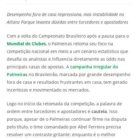
modificação
de
do
leitura:
Desempenho fora de casa impressiona, mas instabilidade no
post:
Allianz Parque levanta dúvidas entre torcedores e apostadores
Com a volta do Campeonato Brasileiro após a pausa para o
Mundial de Clubes
, o Palmeiras retoma seu foco na
competição nacional em meio a um cenário estatístico que
desafia os analistas e influencia diretamente as odds nas
principais casas de apostas. A
campanha irregular do
Palmeiras
no Brasileirão, marcada por grande desempenho
fora de casa e resultados frustrantes em casa, tem gerado
incertezas e movimentado os mercados.
Logo no início da retomada da competição, a palavra de
ordem entre torcedores e apostadores é
cautela
. Isso
porque, apesar de o Palmeiras continuar firme na disputa
pelo título, o time comandado por Abel Ferreira precisa
resolver um contraste gritante: enquanto é o melhor