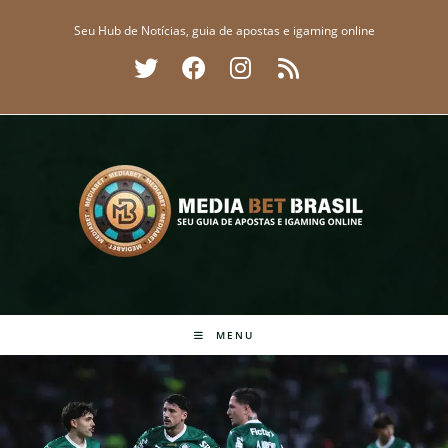
Ir
Seu Hub de Notícias, guia de apostas e igaming online
para
o
conteúdo
MENU