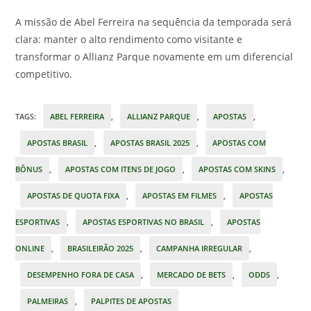
A missão de Abel Ferreira na sequência da temporada será
clara: manter o alto rendimento como visitante e
transformar o Allianz Parque novamente em um diferencial
competitivo.
TAGS
:
ABEL FERREIRA
,
ALLIANZ PARQUE
,
APOSTAS
,
APOSTAS BRASIL
,
APOSTAS BRASIL 2025
,
APOSTAS COM
BÔNUS
,
APOSTAS COM ITENS DE JOGO
,
APOSTAS COM SKINS
,
APOSTAS DE QUOTA FIXA
,
APOSTAS EM FILMES
,
APOSTAS
ESPORTIVAS
,
APOSTAS ESPORTIVAS NO BRASIL
,
APOSTAS
ONLINE
,
BRASILEIRÃO 2025
,
CAMPANHA IRREGULAR
,
DESEMPENHO FORA DE CASA
,
MERCADO DE BETS
,
ODDS
,
PALMEIRAS
,
PALPITES DE APOSTAS