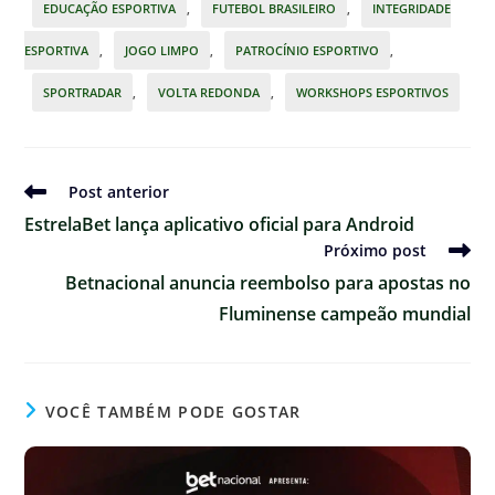
EDUCAÇÃO ESPORTIVA
,
FUTEBOL BRASILEIRO
,
INTEGRIDADE
ESPORTIVA
,
JOGO LIMPO
,
PATROCÍNIO ESPORTIVO
,
SPORTRADAR
,
VOLTA REDONDA
,
WORKSHOPS ESPORTIVOS
Ler
Post anterior
mais
EstrelaBet lança aplicativo oficial para Android
artigos
Próximo post
Betnacional anuncia reembolso para apostas no
Fluminense campeão mundial
VOCÊ TAMBÉM PODE GOSTAR