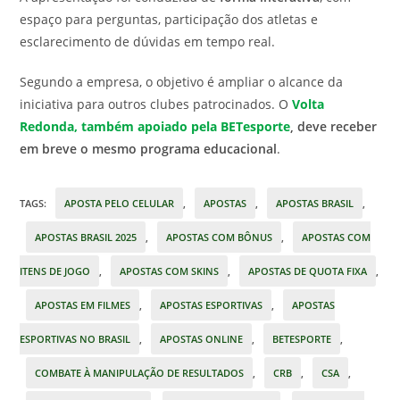
espaço para perguntas, participação dos atletas e
esclarecimento de dúvidas em tempo real.
Segundo a empresa, o objetivo é ampliar o alcance da
iniciativa para outros clubes patrocinados. O
Volta
Redonda, também apoiado pela BETesporte
, deve receber
em breve o mesmo programa educacional
.
TAGS
:
APOSTA PELO CELULAR
,
APOSTAS
,
APOSTAS BRASIL
,
APOSTAS BRASIL 2025
,
APOSTAS COM BÔNUS
,
APOSTAS COM
ITENS DE JOGO
,
APOSTAS COM SKINS
,
APOSTAS DE QUOTA FIXA
,
APOSTAS EM FILMES
,
APOSTAS ESPORTIVAS
,
APOSTAS
ESPORTIVAS NO BRASIL
,
APOSTAS ONLINE
,
BETESPORTE
,
COMBATE À MANIPULAÇÃO DE RESULTADOS
,
CRB
,
CSA
,