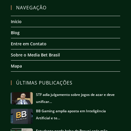
em
em
em
em
NAVEGAÇÃO
uma
uma
uma
uma
nova
nova
nova
nova
Início
aba
aba
aba
aba
Blog
Entre em Contato
Sobre o Media Bet Brasil
Mapa
ÚLTIMAS PUBLICAÇÕES
STF adia julgamento sobre jogos de azar e deve
unificar…
BB Gaming amplia aposta em Inteligência
Artificial e te…
Estudante perde bolsa do Prouni após mãe