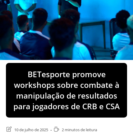
BETesporte promove
workshops sobre combate à
manipulação de resultados
para jogadores de CRB e CSA
Última
Tempo
10 de julho de 2025
2 minutos de leitura