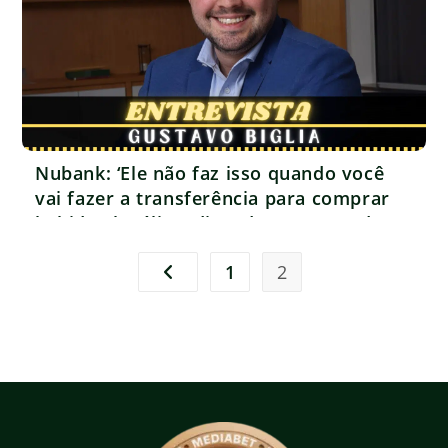
Nubank: ‘Ele não faz isso quando você
vai fazer a transferência para comprar
bebida alcoólica, dizendo que o produto
pode causar câncer e matar’
1
2
Ir para a página anterior