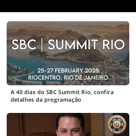
A 40 dias do SBC Summit Rio, confira
detalhes da programação