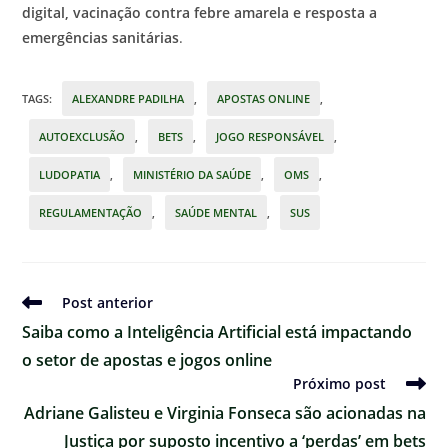
digital, vacinação contra febre amarela e resposta a
emergências sanitárias
.
TAGS
:
ALEXANDRE PADILHA
,
APOSTAS ONLINE
,
AUTOEXCLUSÃO
,
BETS
,
JOGO RESPONSÁVEL
,
LUDOPATIA
,
MINISTÉRIO DA SAÚDE
,
OMS
,
REGULAMENTAÇÃO
,
SAÚDE MENTAL
,
SUS
Ler
Post anterior
mais
Saiba como a Inteligência Artificial está impactando
artigos
o setor de apostas e jogos online
Próximo post
Adriane Galisteu e Virginia Fonseca são acionadas na
Justiça por suposto incentivo a ‘perdas’ em bets