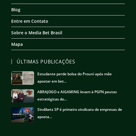
aba
aba
aba
aba
Blog
Entre em Contato
Sobre o Media Bet Brasil
Mapa
ÚLTIMAS PUBLICAÇÕES
Estudante perde bolsa do Prouni após mãe
apostar em bet…
ABRAJOGO e AIGAMING levam à PGFN pautas
estratégicas do…
Sindibets SP é primeiro sindicato de empresas de
aposta…