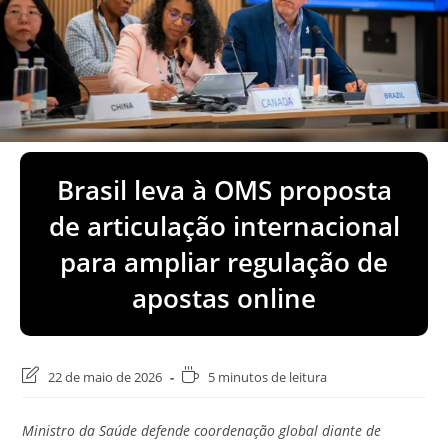
Brasil leva à OMS proposta
de articulação internacional
para ampliar regulação de
apostas online
Última
Tempo
22 de maio de 2026
5 minutos de leitura
modificação
de
do
leitura:
Ministro da Saúde defende coordenação global diante de
post: