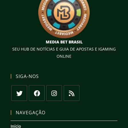
MEDIA BET BRASIL
SEU HUB DE NOTÍCIAS E GUIA DE APOSTAS E IGAMING
ONLINE
SIGA-NOS
Abre
Abre
Abre
Abre
em
em
em
em
NAVEGAÇÃO
uma
uma
uma
uma
nova
nova
nova
nova
Início