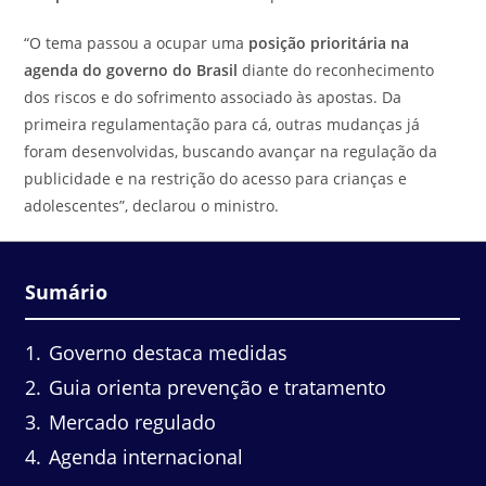
“O tema passou a ocupar uma
posição prioritária na
agenda do governo do Brasil
diante do reconhecimento
dos riscos e do sofrimento associado às apostas. Da
primeira regulamentação para cá, outras mudanças já
foram desenvolvidas, buscando avançar na regulação da
publicidade e na restrição do acesso para crianças e
adolescentes”
, declarou o ministro.
Sumário
1
Governo destaca medidas
2
Guia orienta prevenção e tratamento
3
Mercado regulado
4
Agenda internacional