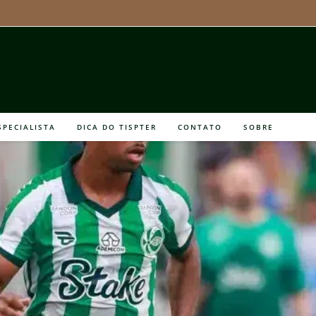
SPECIALISTA
DICA DO TISPTER
CONTATO
SOBRE