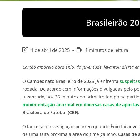
Brasileirão 2
Última
Tempo
4 de abril de 2025
4 minutos de leitura
modificação
de
do
leitura:
Cartão amarelo para Ênio, do Juventude, levantou alerta e
post:
O
Campeonato Brasileiro de 2025
já enfrenta
suspeita
rodada. De acordo com informações divulgadas pelo po
Juventude
, aos 36 minutos do primeiro tempo na parti
movimentação anormal em diversas casas de apostas
Brasileira de Futebol (CBF)
.
O lance sob investigação ocorreu quando Ênio foi adver
de uma falta próxima à área do time gaúcho.
Casas de 