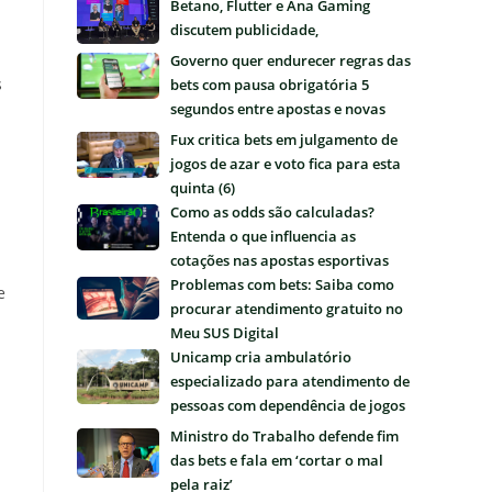
Betano, Flutter e Ana Gaming
discutem publicidade,
regulamentação e futuro das bets
Governo quer endurecer regras das
no Brasil
s
bets com pausa obrigatória 5
segundos entre apostas e novas
restrições
Fux critica bets em julgamento de
jogos de azar e voto fica para esta
quinta (6)
Como as odds são calculadas?
Entenda o que influencia as
cotações nas apostas esportivas
Problemas com bets: Saiba como
e
procurar atendimento gratuito no
Meu SUS Digital
Unicamp cria ambulatório
especializado para atendimento de
pessoas com dependência de jogos
e apostas
Ministro do Trabalho defende fim
das bets e fala em ‘cortar o mal
pela raiz’