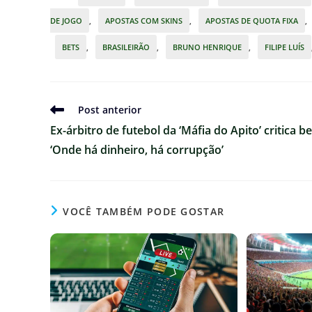
DE JOGO
,
APOSTAS COM SKINS
,
APOSTAS DE QUOTA FIXA
,
BETS
,
BRASILEIRÃO
,
BRUNO HENRIQUE
,
FILIPE LUÍS
Ler
Post anterior
mais
Ex-árbitro de futebol da ‘Máfia do Apito’ critica be
artigos
‘Onde há dinheiro, há corrupção’
VOCÊ TAMBÉM PODE GOSTAR