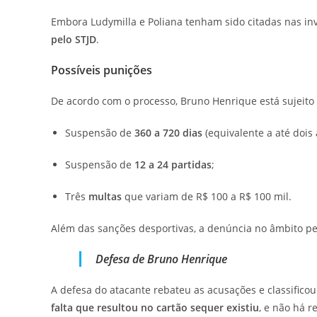
Embora Ludymilla e Poliana tenham sido citadas nas i
pelo STJD
.
Possíveis punições
De acordo com o processo, Bruno Henrique está sujeito
Suspensão de
360 a 720 dias
(equivalente a até dois 
Suspensão de
12 a 24 partidas
;
Três
multas
que variam de R$ 100 a R$ 100 mil.
Além das sanções desportivas, a denúncia no âmbito p
Defesa de Bruno Henrique
A defesa do atacante rebateu as acusações e classific
falta que resultou no cartão sequer existiu
, e não há 