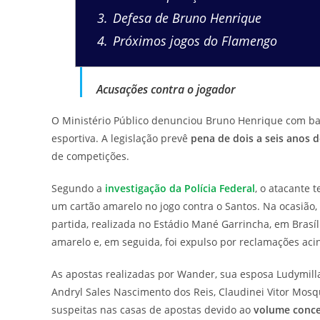
3
Defesa de Bruno Henrique
4
Próximos jogos do Flamengo
Acusações contra o jogador
O Ministério Público denunciou Bruno Henrique com base
esportiva. A legislação prevê
pena de dois a seis anos 
de competições.
Segundo a
investigação da Polícia Federal
, o atacante 
um cartão amarelo no jogo contra o Santos. Na ocasião,
partida, realizada no Estádio Mané Garrincha, em Brasíl
amarelo e, em seguida, foi expulso por reclamações acin
As apostas realizadas por Wander, sua esposa Ludymill
Andryl Sales Nascimento dos Reis, Claudinei Vitor Mos
suspeitas nas casas de apostas devido ao
volume conce