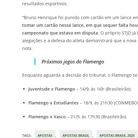
resultados esportivos.
“Bruno Henrique foi punido com cartão em um lance em
tomar um cartão nesse lance, em que sequer falta houv
campeonato que estava em disputa
. O próprio STJD j
alegações e a defesa do atleta demonstrará que a nov
nota.
Próximos jogos do Flamengo
Enquanto aguarda a decisão do tribunal, o Flamengo s
Juventude x Flamengo
– 14/9, às 16h (Brasileirão);
Flamengo x Estudiantes
– 18/9, às 21h30 (CONMEBOL
Flamengo x Vasco
– 21/9, às 17h30 (Brasileirão).
TAGS
:
APOSTAS
,
APOSTAS BRASIL
,
APOSTAS BRASIL 2025