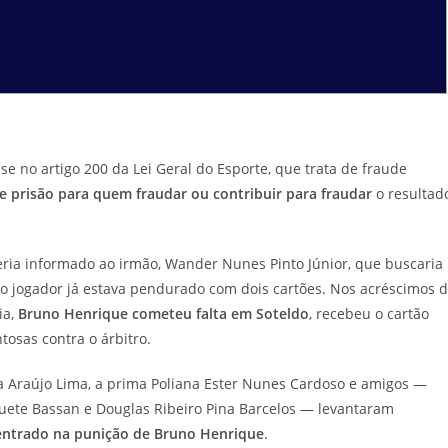
 no artigo 200 da Lei Geral do Esporte, que trata de fraude
de prisão para quem fraudar ou contribuir para fraudar
o resultad
teria informado ao irmão, Wander Nunes Pinto Júnior, que buscaria
 o jogador já estava pendurado com dois cartões. Nos acréscimos 
ia,
Bruno Henrique cometeu falta em Soteldo
, recebeu o cartão
tosas contra o árbitro.
a Araújo Lima, a prima Poliana Ester Nunes Cardoso e amigos —
quete Bassan e Douglas Ribeiro Pina Barcelos — levantaram
ntrado na punição de Bruno Henrique
.