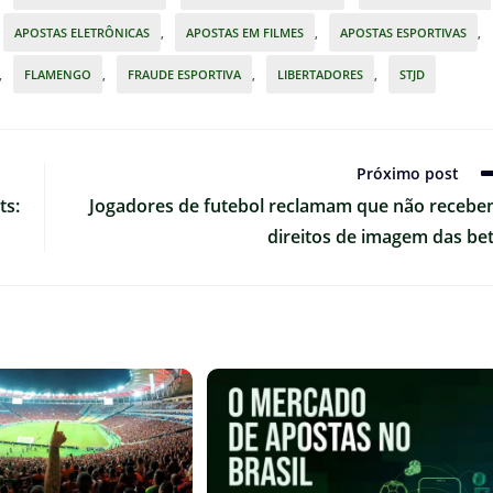
APOSTAS ELETRÔNICAS
,
APOSTAS EM FILMES
,
APOSTAS ESPORTIVAS
,
,
FLAMENGO
,
FRAUDE ESPORTIVA
,
LIBERTADORES
,
STJD
Próximo post
ts:
Jogadores de futebol reclamam que não receb
direitos de imagem das be