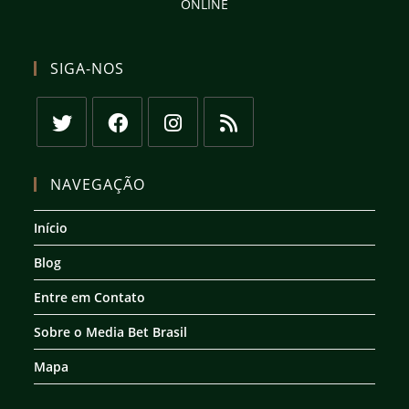
ONLINE
SIGA-NOS
Abre
Abre
Abre
Abre
em
em
em
em
NAVEGAÇÃO
uma
uma
uma
uma
nova
nova
nova
nova
Início
aba
aba
aba
aba
Blog
Entre em Contato
Sobre o Media Bet Brasil
Mapa