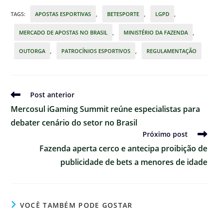
TAGS
:
APOSTAS ESPORTIVAS
,
BETESPORTE
,
LGPD
,
MERCADO DE APOSTAS NO BRASIL
,
MINISTÉRIO DA FAZENDA
,
OUTORGA
,
PATROCÍNIOS ESPORTIVOS
,
REGULAMENTAÇÃO
Ler
Post anterior
mais
Mercosul iGaming Summit reúne especialistas para
artigos
debater cenário do setor no Brasil
Próximo post
Fazenda aperta cerco e antecipa proibição de
publicidade de bets a menores de idade
VOCÊ TAMBÉM PODE GOSTAR