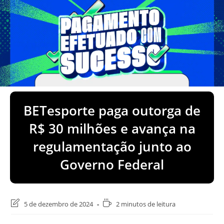
BETesporte paga outorga de
R$ 30 milhões e avança na
regulamentação junto ao
Governo Federal
Última
Tempo
5 de dezembro de 2024
2 minutos de leitura
modificação
de
do
leitura: