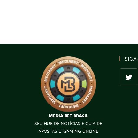
SIGA
Abre
em
uma
nova
MEDIA BET BRASIL
aba
SEU HUB DE NOTÍCIAS E GUIA DE
APOSTAS E IGAMING ONLINE