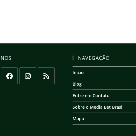
-NOS
NAVEGAÇÃO
Início
Blog
Abre
Abre
Abre
em
em
em
Entre em Contato
uma
uma
uma
Sobre o Media Bet Brasil
nova
nova
nova
aba
aba
aba
Mapa