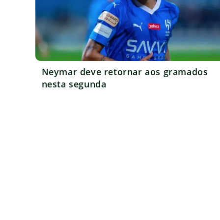
Neymar deve retornar aos gramados
nesta segunda