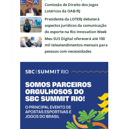
Comissão de Direito dos Jogos
Lotéricos da OAB/RJ
Presidente da LOTERJ debaterá
aspectos jurídicos da comunicação
do esporte na Rio Innovation Week
Meu SUS Digital oferecerá até 100
mil teleatendimentos mensais para
pessoas com necessidades
relacionadas a jogos e apostas