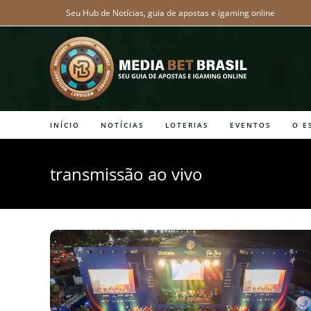
Ir
Seu Hub de Notícias, guia de apostas e igaming online
para
o
conteúdo
INÍCIO
NOTÍCIAS
LOTERIAS
EVENTOS
O E
transmissão ao vivo