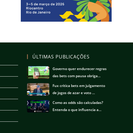
ÚLTIMAS PUBLICAÇÕES
Governo quer endurecer regras
das bets com pausa obriga…
Fux critica bets em julgamento
de jogos de azar e voto …
Como as odds são calculadas?
Entenda o que influencia a…