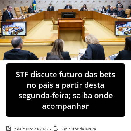
STF discute futuro das bets
no país a partir desta
segunda-feira; saiba onde
acompanhar
Última
Tempo
2 de março de 2025
3 minutos de leitura