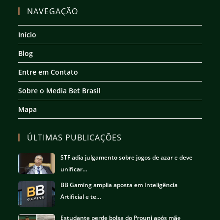
em
em
em
em
NAVEGAÇÃO
uma
uma
uma
uma
nova
nova
nova
nova
Início
aba
aba
aba
aba
Blog
Entre em Contato
Sobre o Media Bet Brasil
Mapa
ÚLTIMAS PUBLICAÇÕES
STF adia julgamento sobre jogos de azar e deve
unificar…
BB Gaming amplia aposta em Inteligência
Artificial e te…
Estudante perde bolsa do Prouni após mãe