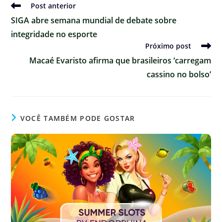
Ler
Post anterior
mais
SIGA abre semana mundial de debate sobre
artigos
integridade no esporte
Próximo post
Macaé Evaristo afirma que brasileiros ‘carregam
cassino no bolso’
VOCÊ TAMBÉM PODE GOSTAR