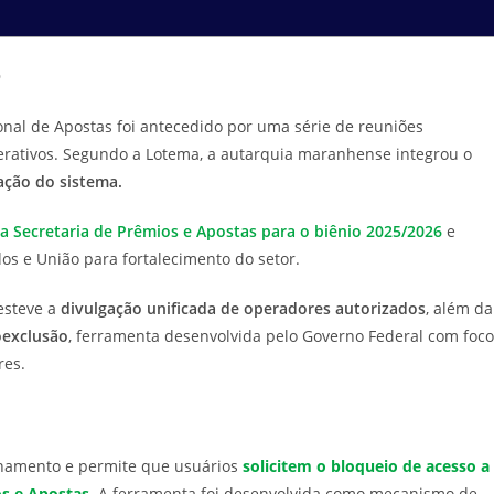
o
onal de Apostas foi antecedido por uma série de reuniões
derativos. Segundo a Lotema, a autarquia maranhense integrou o
ação do sistema.
a Secretaria de Prêmios e Apostas para o biênio 2025/2026
e
os e União para fortalecimento do setor.
esteve a
divulgação unificada de operadores autorizados
, além da
oexclusão
, ferramenta desenvolvida pelo Governo Federal com foco
res.
onamento e permite que usuários
solicitem o bloqueio de acesso a
os e Apostas
.
A ferramenta foi desenvolvida como mecanismo de