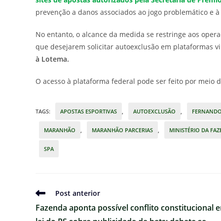
prevenção a danos associados ao jogo problemático e à 
No entanto, o alcance da medida se restringe aos oper
que desejarem solicitar autoexclusão em plataformas v
à Lotema.
O acesso à plataforma federal pode ser feito por meio 
TAGS
:
APOSTAS ESPORTIVAS
,
AUTOEXCLUSÃO
,
FERNANDO
MARANHÃO
,
MARANHÃO PARCERIAS
,
MINISTÉRIO DA FA
SPA
Ler
Post anterior
mais
Fazenda aponta possível conflito constitucional 
artigos