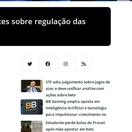
es sobre regulação das
Abre
Abre
Abre
Abre
STF adia julgamento sobre jogos de
em
em
em
em
azar e deve unificar análise com
uma
uma
uma
uma
ações sobre bets
nova
nova
nova
nova
BB Gaming amplia aposta em
aba
aba
aba
aba
Inteligência Artificial e tecnologia
para impulsionar crescimento no
Brasil
Estudante perde bolsa do Prouni
após mãe apostar em bets