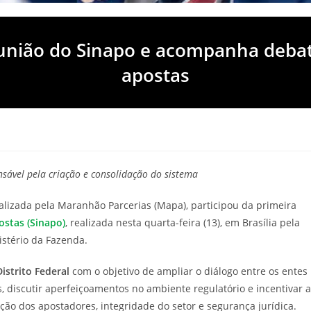
eunião do Sinapo e acompanha debat
apostas
sável pela criação e consolidação do sistema
calizada pela Maranhão Parcerias (Mapa), participou da primeira
stas (Sinapo)
, realizada nesta quarta-feira (13), em Brasília pela
istério da Fazenda.
istrito Federal
com o objetivo de ampliar o diálogo entre os entes
, discutir aperfeiçoamentos no ambiente regulatório e incentivar a
ção dos apostadores, integridade do setor e segurança jurídica.