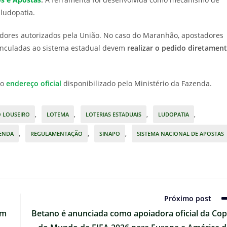
ludopatia.
adores autorizados pela União. No caso do Maranhão, apostadores
inculadas ao sistema estadual devem
realizar o pedido diretamen
do
endereço oficial
disponibilizado pelo Ministério da Fazenda.
 LOUSEIRO
,
LOTEMA
,
LOTERIAS ESTADUAIS
,
LUDOPATIA
,
ZENDA
,
REGULAMENTAÇÃO
,
SINAPO
,
SISTEMA NACIONAL DE APOSTAS
Próximo post
em
Betano é anunciada como apoiadora oficial da Co