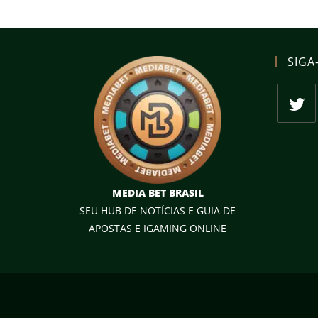
SIGA
Abre
em
uma
nova
MEDIA BET BRASIL
aba
SEU HUB DE NOTÍCIAS E GUIA DE
APOSTAS E IGAMING ONLINE