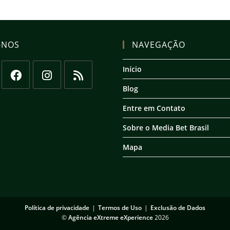
-NOS
NAVEGAÇÃO
Início
Blog
Abre
Abre
Abre
em
em
em
Entre em Contato
uma
uma
uma
Sobre o Media Bet Brasil
nova
nova
nova
aba
aba
aba
Mapa
Política de privacidade
Termos de Uso
Exclusão de Dados
©
Agência eXtreme eXperience
2026