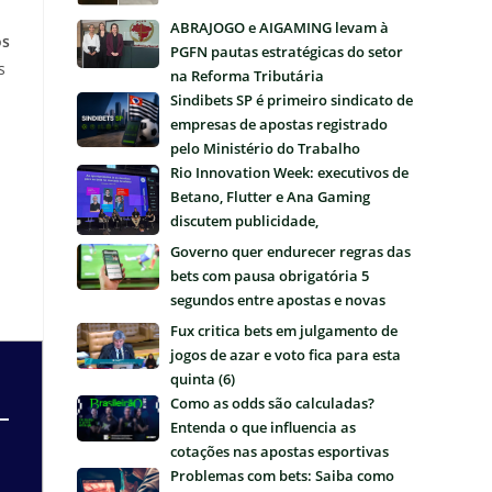
ABRAJOGO e AIGAMING levam à
os
PGFN pautas estratégicas do setor
s
na Reforma Tributária
Sindibets SP é primeiro sindicato de
empresas de apostas registrado
pelo Ministério do Trabalho
Rio Innovation Week: executivos de
Betano, Flutter e Ana Gaming
discutem publicidade,
regulamentação e futuro das bets
Governo quer endurecer regras das
no Brasil
bets com pausa obrigatória 5
segundos entre apostas e novas
restrições
Fux critica bets em julgamento de
jogos de azar e voto fica para esta
quinta (6)
Como as odds são calculadas?
Entenda o que influencia as
cotações nas apostas esportivas
Problemas com bets: Saiba como