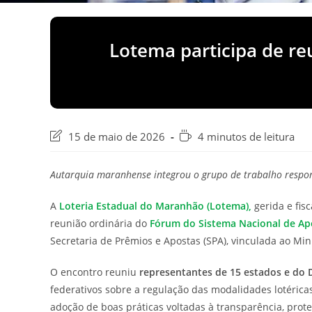
Lotema participa de r
Última
Tempo
15 de maio de 2026
4 minutos de leitura
modificação
de
do
leitura:
Autarquia maranhense integrou o grupo de trabalho respon
post:
A
Loteria Estadual do Maranhão (Lotema),
gerida e fis
reunião ordinária do
Fórum do Sistema Nacional de Apo
Secretaria de Prêmios e Apostas (SPA), vinculada ao Min
O encontro reuniu
representantes de 15 estados e do D
federativos sobre a regulação das modalidades lotéricas
adoção de boas práticas voltadas à transparência, prote