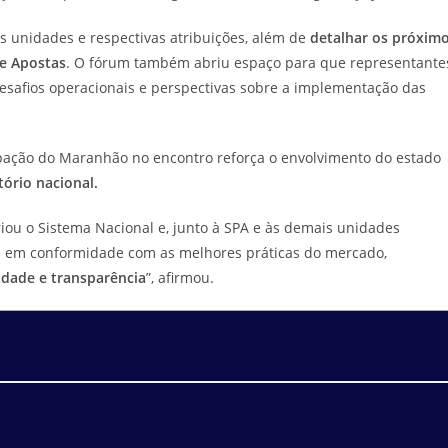
s unidades e respectivas atribuições, além de
detalhar os próxim
e Apostas
. O fórum também abriu espaço para que representante
desafios operacionais e perspectivas sobre a implementação das
cipação do Maranhão no encontro reforça o envolvimento do estado
ório nacional.
iou o Sistema Nacional e, junto à SPA e às demais unidades
 e em conformidade com as melhores práticas do mercado,
ridade e transparência
”, afirmou.