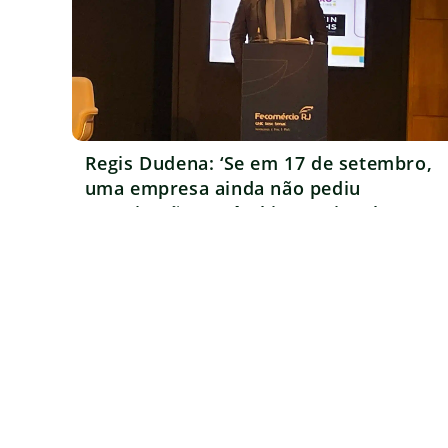
Regis Dudena: ‘Se em 17 de setembro,
uma empresa ainda não pediu
autorização em âmbito nacional para a
Fazenda, é muito difícil reconhecer que
tenha atividade para fins de adequação