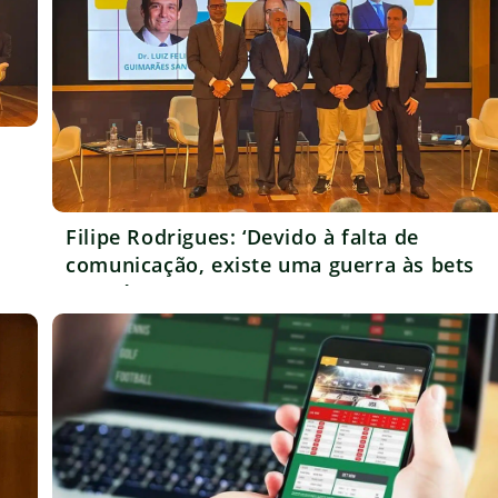
Filipe Rodrigues: ‘Devido à falta de
comunicação, existe uma guerra às bets
no país’