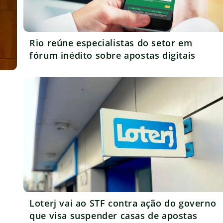
Rio reúne especialistas do setor em
fórum inédito sobre apostas digitais
’
Loterj vai ao STF contra ação do governo
que visa suspender casas de apostas