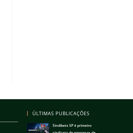
xima página
ÚLTIMAS PUBLICAÇÕES
Sindibets SP é primeiro
sindicato de empresas de