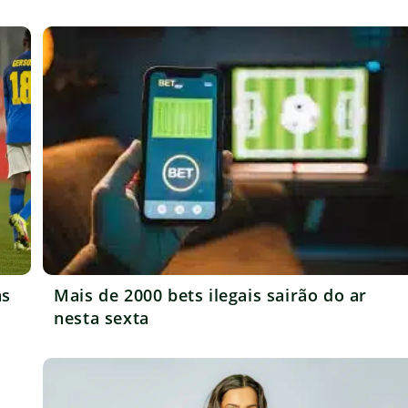
Mais de 2000 bets ilegais sairão do ar
as
nesta sexta
o