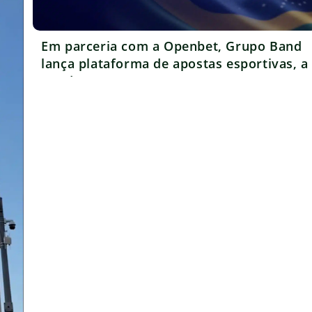
Em parceria com a Openbet, Grupo Band
lança plataforma de apostas esportivas, a
BandBet