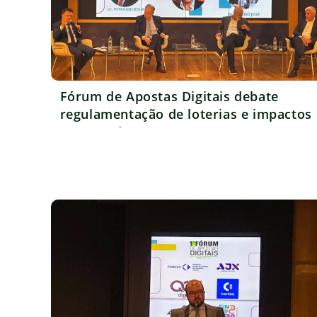
Fórum de Apostas Digitais debate
regulamentação de loterias e impactos
nos Estados