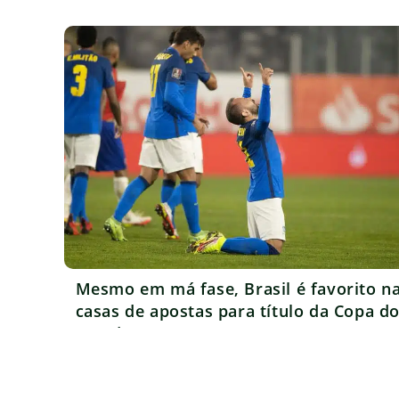
Mesmo em má fase, Brasil é favorito n
casas de apostas para título da Copa d
Mundo em 2026