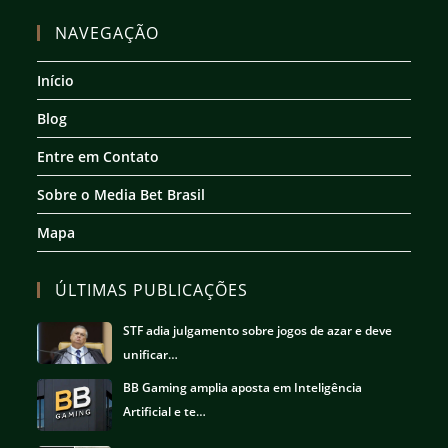
Abre
Abre
Abre
Abre
em
em
em
em
NAVEGAÇÃO
uma
uma
uma
uma
nova
nova
nova
nova
Início
aba
aba
aba
aba
Blog
Entre em Contato
Sobre o Media Bet Brasil
Mapa
ÚLTIMAS PUBLICAÇÕES
STF adia julgamento sobre jogos de azar e deve
unificar…
BB Gaming amplia aposta em Inteligência
Artificial e te…