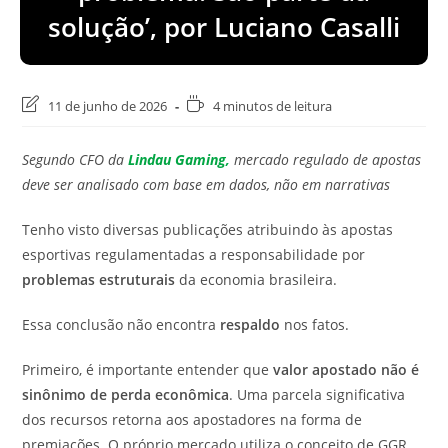
solução’, por Luciano Casalli
Última
Tempo
11 de junho de 2026
4 minutos de leitura
modificação
de
do
leitura:
Segundo CFO da
Lindau Gaming,
mercado regulado de apostas
post:
deve ser analisado com base em dados, não em narrativas
Tenho visto diversas publicações atribuindo às apostas
esportivas regulamentadas a responsabilidade por
problemas estruturais
da economia brasileira.
Essa conclusão não encontra
respaldo
nos fatos.
Primeiro, é importante entender que
valor apostado não é
sinônimo de perda econômica
. Uma parcela significativa
dos recursos retorna aos apostadores na forma de
premiações. O próprio mercado utiliza o conceito de GGR