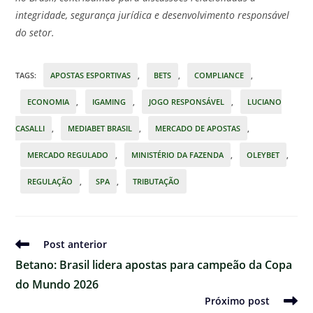
integridade, segurança jurídica e desenvolvimento responsável
do setor.
TAGS
:
APOSTAS ESPORTIVAS
,
BETS
,
COMPLIANCE
,
ECONOMIA
,
IGAMING
,
JOGO RESPONSÁVEL
,
LUCIANO
CASALLI
,
MEDIABET BRASIL
,
MERCADO DE APOSTAS
,
MERCADO REGULADO
,
MINISTÉRIO DA FAZENDA
,
OLEYBET
,
REGULAÇÃO
,
SPA
,
TRIBUTAÇÃO
Ler
Post anterior
mais
Betano: Brasil lidera apostas para campeão da Copa
artigos
do Mundo 2026
Próximo post