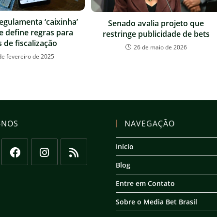
egulamenta ‘caixinha’
Senado avalia projeto que
e define regras para
restringe publicidade de bets
 de fiscalização
26 de maio de 2026
de fevereiro de 2025
-NOS
NAVEGAÇÃO
Início
Blog
Abre
Abre
Abre
em
em
em
Entre em Contato
uma
uma
uma
Sobre o Media Bet Brasil
nova
nova
nova