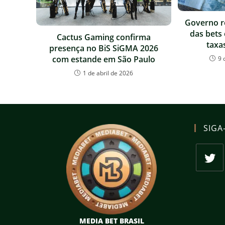
Governo r
das bets 
Cactus Gaming confirma
taxas
presença no BiS SiGMA 2026
com estande em São Paulo
9 
1 de abril de 2026
SIGA
Abre
em
uma
nova
MEDIA BET BRASIL