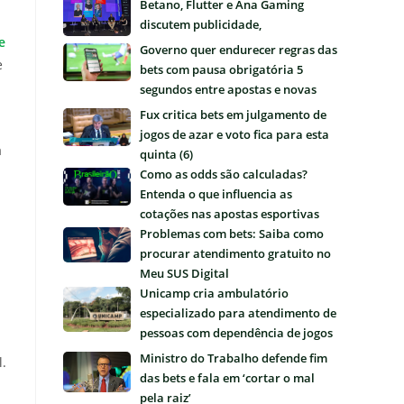
Betano, Flutter e Ana Gaming
discutem publicidade,
e
regulamentação e futuro das bets
Governo quer endurecer regras das
e
no Brasil
bets com pausa obrigatória 5
segundos entre apostas e novas
restrições
Fux critica bets em julgamento de
jogos de azar e voto fica para esta
a
quinta (6)
Como as odds são calculadas?
Entenda o que influencia as
cotações nas apostas esportivas
Problemas com bets: Saiba como
procurar atendimento gratuito no
Meu SUS Digital
Unicamp cria ambulatório
especializado para atendimento de
pessoas com dependência de jogos
e apostas
Ministro do Trabalho defende fim
l.
das bets e fala em ‘cortar o mal
pela raiz’