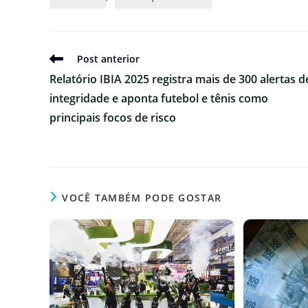
Ler
Post anterior
mais
Relatório IBIA 2025 registra mais de 300 alertas d
artigos
integridade e aponta futebol e tênis como
principais focos de risco
VOCÊ TAMBÉM PODE GOSTAR