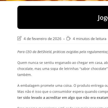
Jog
Última
Tempo
4 de fevereiro de 2026
4 minutos de leitura
modificação
de
do
leitura:
Para CEO da BetShield, práticas exigidas pela regulament
post:
Quem nunca se sentiu enganado ao chegar em casa, abr
chocolate, mas uma sopa de letrinhas “sabor chocolate
também.
A embalagem promete uma coisa. O produto entrega outra
Mas não é isso que o consumidor espera quando compra.
ter sido levado a acreditar em algo que não era exat