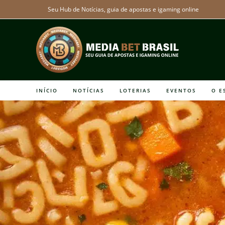
Ir
Seu Hub de Notícias, guia de apostas e igaming online
para
o
conteúdo
INÍCIO
NOTÍCIAS
LOTERIAS
EVENTOS
O E