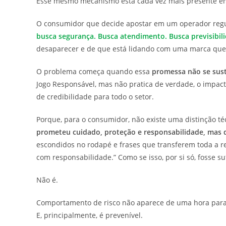
Esse mesmo mecanismo está cada vez mais presente em 
O consumidor que decide apostar em um operador regul
busca segurança. Busca atendimento. Busca previsibil
desaparecer e de que está lidando com uma marca que 
O problema começa quando essa
promessa não se sust
Jogo Responsável, mas não pratica de verdade, o impact
de credibilidade para todo o setor.
Porque, para o consumidor, não existe uma distinção té
prometeu cuidado, proteção e responsabilidade, mas 
escondidos no rodapé e frases que transferem toda a 
com responsabilidade.” Como se isso, por si só, fosse suf
Não é.
Comportamento de risco não aparece de uma hora para
E, principalmente, é prevenível.