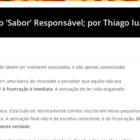
o ‘Sabor’ Responsável; por Thiago I
ação devem ser realmente executadas, e não apenas comunicadas
ir uma barra de chocolate e perceber que aquilo não era
”?
A frustração é imediata
. A sensação de ter sido enganado
. Está tudo ali, tecnicamente correto, escrito em letras pequena
 A sensação final não é de escolha consciente, é de frustração.
D
amente verdade
.