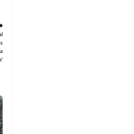
al
os
da
s’