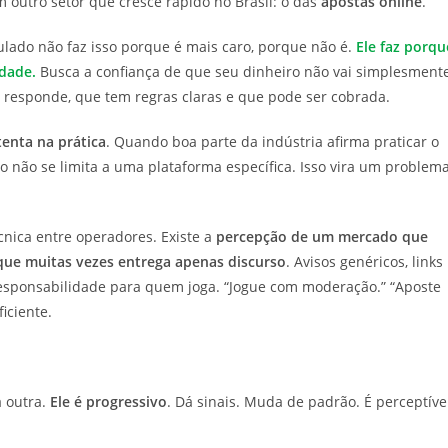
outro setor que cresce rápido no Brasil: o das
apostas online
.
ado não faz isso porque é mais caro, porque não é.
Ele faz porqu
idade.
Busca a confiança de que seu dinheiro não vai simplesment
responde, que tem regras claras e que pode ser cobrada.
enta na prática
. Quando boa parte da indústria afirma praticar o
o não se limita a uma plataforma específica. Isso vira um problem
cnica entre operadores. Existe a
percepção de um mercado que
que muitas vezes entrega apenas discurso
. Avisos genéricos, links
responsabilidade para quem joga. “Jogue com moderação.” “Aposte
iciente.
 outra.
Ele é progressivo
. Dá sinais. Muda de padrão. É perceptíve