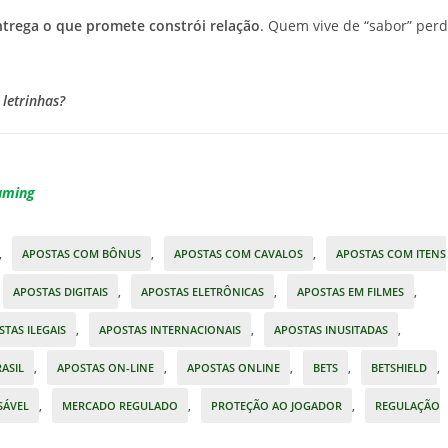
trega o que promete constrói relação
. Quem vive de “sabor” per
letrinhas?
aming
,
APOSTAS COM BÔNUS
,
APOSTAS COM CAVALOS
,
APOSTAS COM ITENS
APOSTAS DIGITAIS
,
APOSTAS ELETRÔNICAS
,
APOSTAS EM FILMES
,
TAS ILEGAIS
,
APOSTAS INTERNACIONAIS
,
APOSTAS INUSITADAS
,
ASIL
,
APOSTAS ON-LINE
,
APOSTAS ONLINE
,
BETS
,
BETSHIELD
,
SÁVEL
,
MERCADO REGULADO
,
PROTEÇÃO AO JOGADOR
,
REGULAÇÃO