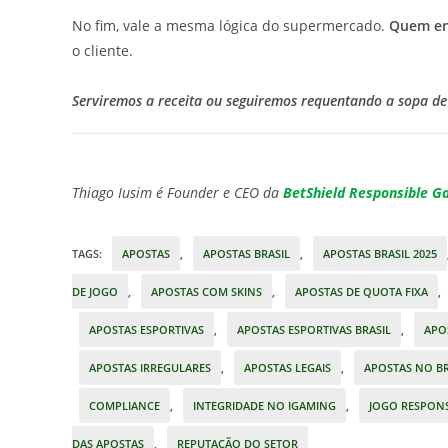
No fim, vale a mesma lógica do supermercado.
Quem en
o cliente.
Serviremos a receita ou seguiremos requentando a sopa de 
Thiago Iusim é Founder e CEO da
BetShield Responsible G
TAGS
:
APOSTAS
,
APOSTAS BRASIL
,
APOSTAS BRASIL 2025
DE JOGO
,
APOSTAS COM SKINS
,
APOSTAS DE QUOTA FIXA
,
APOSTAS ESPORTIVAS
,
APOSTAS ESPORTIVAS BRASIL
,
APOS
APOSTAS IRREGULARES
,
APOSTAS LEGAIS
,
APOSTAS NO BR
COMPLIANCE
,
INTEGRIDADE NO IGAMING
,
JOGO RESPON
DAS APOSTAS
,
REPUTAÇÃO DO SETOR