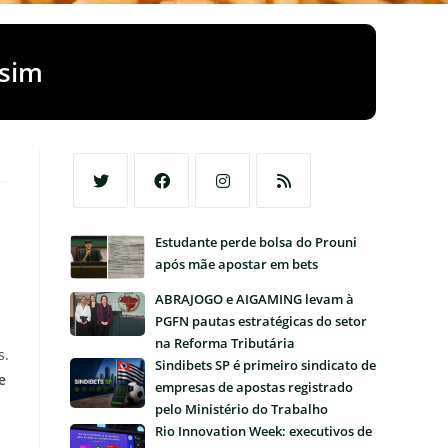
usim
Abre
Abre
Abre
Abre
Estudante perde bolsa do Prouni
em
em
em
em
após mãe apostar em bets
uma
uma
uma
uma
nova
nova
nova
nova
ABRAJOGO e AIGAMING levam à
aba
aba
aba
aba
PGFN pautas estratégicas do setor
na Reforma Tributária
s.
Sindibets SP é primeiro sindicato de
e
empresas de apostas registrado
pelo Ministério do Trabalho
Rio Innovation Week: executivos de