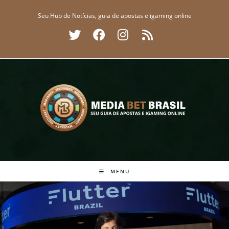
Ir
Seu Hub de Notícias, guia de apostas e igaming online
para
o
conteúdo
MENU