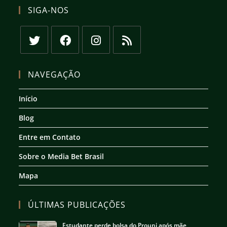
SIGA-NOS
Abre
Abre
Abre
Abre
em
em
em
em
NAVEGAÇÃO
uma
uma
uma
uma
nova
nova
nova
nova
Início
aba
aba
aba
aba
Blog
Entre em Contato
Sobre o Media Bet Brasil
Mapa
ÚLTIMAS PUBLICAÇÕES
Estudante perde bolsa do Prouni após mãe