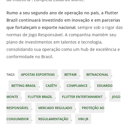
Rumo a seu segundo ano de operação no país, a Flutter
Brazil continuará investindo em inovação e em parcerias
que fortaleçam o esporte nacional
, sempre sob o rigor das
normas de Jogo Responsável. A companhia mantém seu
plano de investimentos em talentos e tecnologia,
consolidando sua operação como um hub de excelência e
conformidade no Brasil.
TAGS
:
APOSTAS ESPORTIVAS
,
BETFAIR
,
BETNACIONAL
,
BETTING BRASIL
,
CAZÉTV
,
COMPLIANCE
,
EDUARDO
MONTE
,
FLUTTER BRAZIL
,
FLUTTER ENTERTAINMENT
,
JOGO
RESPONSÁVEL
,
MERCADO REGULADO
,
PROTEÇÃO AO
CONSUMIDOR
,
REGULAMENTAÇÃO
,
VINI JR