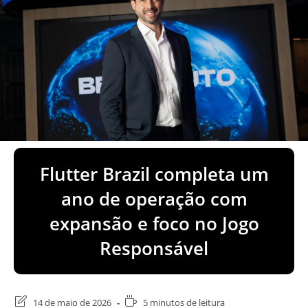
Flutter Brazil completa um
ano de operação com
expansão e foco no Jogo
Responsável
Última
Tempo
14 de maio de 2026
5 minutos de leitura