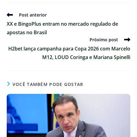
Ler
Post anterior
mais
XX e BingoPlus entram no mercado regulado de
artigos
apostas no Brasil
Próximo post
H2bet lança campanha para Copa 2026 com Marcelo
M12, LOUD Coringa e Mariana Spinelli
VOCÊ TAMBÉM PODE GOSTAR