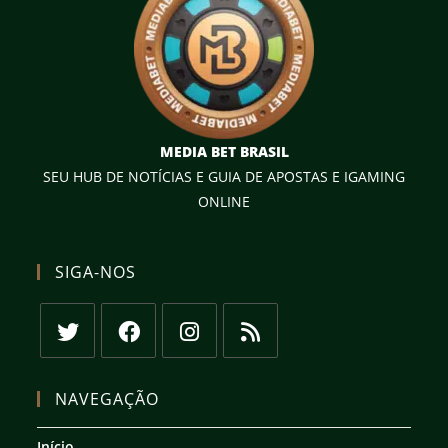
MEDIA BET BRASIL
SEU HUB DE NOTÍCIAS E GUIA DE APOSTAS E IGAMING
ONLINE
SIGA-NOS
Abre
Abre
Abre
Abre
em
em
em
em
NAVEGAÇÃO
uma
uma
uma
uma
nova
nova
nova
nova
Início