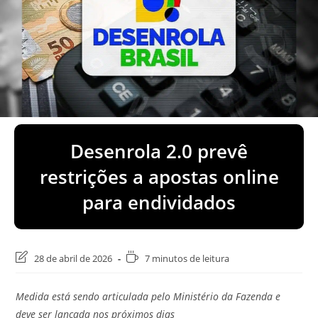
Desenrola 2.0 prevê
restrições a apostas online
para endividados
Última
Tempo
28 de abril de 2026
7 minutos de leitura
modificação
de
do
leitura:
Medida está sendo articulada pelo Ministério da Fazenda e
post:
deve ser lançada nos próximos dias