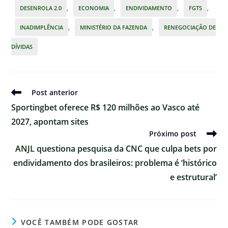
DESENROLA 2.0
,
ECONOMIA
,
ENDIVIDAMENTO
,
FGTS
,
INADIMPLÊNCIA
,
MINISTÉRIO DA FAZENDA
,
RENEGOCIAÇÃO DE
DÍVIDAS
Ler
Post anterior
mais
Sportingbet oferece R$ 120 milhões ao Vasco até
artigos
2027, apontam sites
Próximo post
ANJL questiona pesquisa da CNC que culpa bets por
endividamento dos brasileiros: problema é ‘histórico
e estrutural’
VOCÊ TAMBÉM PODE GOSTAR