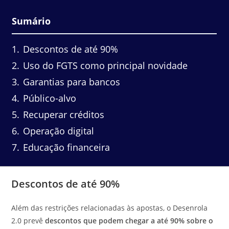
Sumário
1
Descontos de até 90%
2
Uso do FGTS como principal novidade
3
Garantias para bancos
4
Público-alvo
5
Recuperar créditos
6
Operação digital
7
Educação financeira
Descontos de até 90%
Além das restrições relacionadas às apostas, o Desenrola
2.0 prevê
descontos que podem chegar a até 90% sobre o