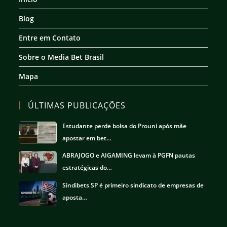
aba
aba
aba
aba
Blog
Entre em Contato
Sobre o Media Bet Brasil
Mapa
ÚLTIMAS PUBLICAÇÕES
Estudante perde bolsa do Prouni após mãe
apostar em bet…
ABRAJOGO e AIGAMING levam à PGFN pautas
estratégicas do…
Sindibets SP é primeiro sindicato de empresas de
aposta…