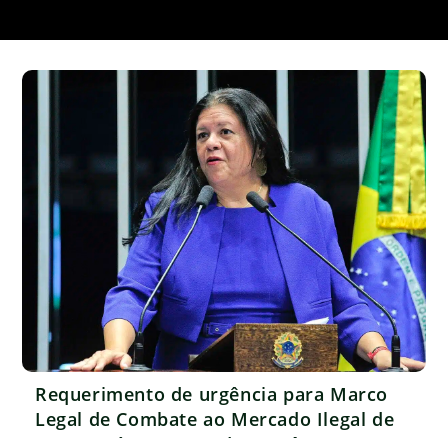
Requerimento de urgência para Marco
Legal de Combate ao Mercado Ilegal de
Apostas é apresentado na Câmara