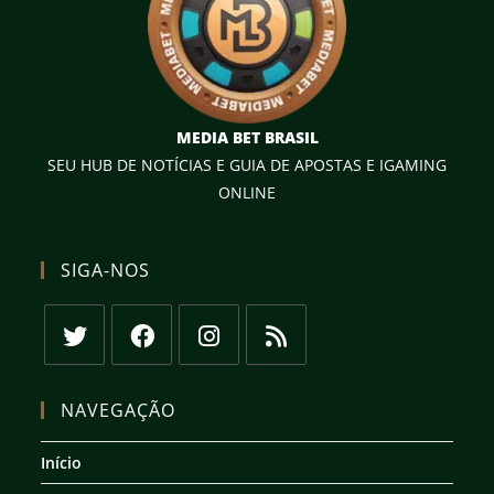
MEDIA BET BRASIL
SEU HUB DE NOTÍCIAS E GUIA DE APOSTAS E IGAMING
ONLINE
SIGA-NOS
Abre
Abre
Abre
Abre
em
em
em
em
NAVEGAÇÃO
uma
uma
uma
uma
nova
nova
nova
nova
Início
aba
aba
aba
aba