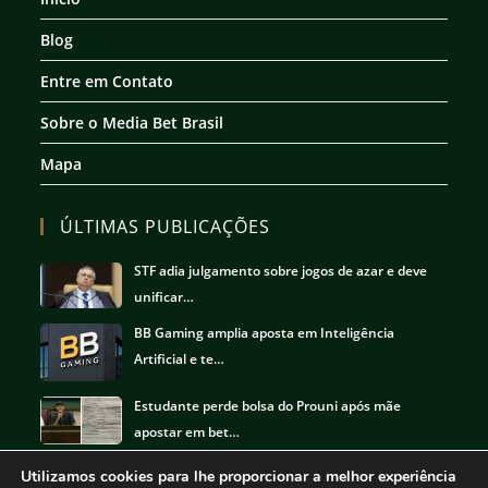
aba
aba
aba
aba
Blog
Entre em Contato
Sobre o Media Bet Brasil
Mapa
ÚLTIMAS PUBLICAÇÕES
STF adia julgamento sobre jogos de azar e deve
unificar…
BB Gaming amplia aposta em Inteligência
Artificial e te…
Estudante perde bolsa do Prouni após mãe
apostar em bet…
Utilizamos cookies para lhe proporcionar a melhor experiência