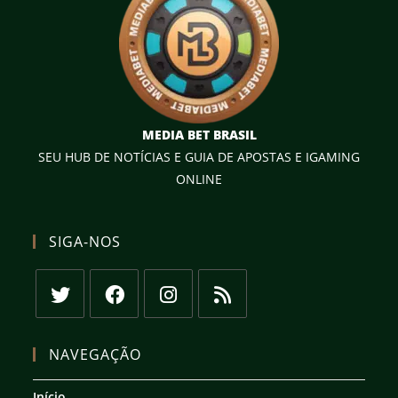
MEDIA BET BRASIL
SEU HUB DE NOTÍCIAS E GUIA DE APOSTAS E IGAMING
ONLINE
SIGA-NOS
Abre
Abre
Abre
Abre
em
em
em
em
NAVEGAÇÃO
uma
uma
uma
uma
nova
nova
nova
nova
Início