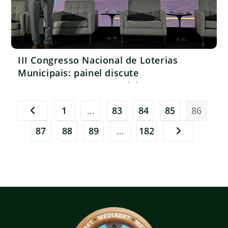
III Congresso Nacional de Loterias
Municipais: painel discute
comportamento compulsivo e
tratamentos no SUS e rede privada
1
…
83
84
85
86
Ir para a página anterior
87
88
89
…
182
Ir para a próx