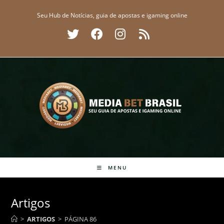
Ir
Seu Hub de Notícias, guia de apostas e igaming online
para
o
conteúdo
MENU
Artigos
>
ARTIGOS
>
PÁGINA 86