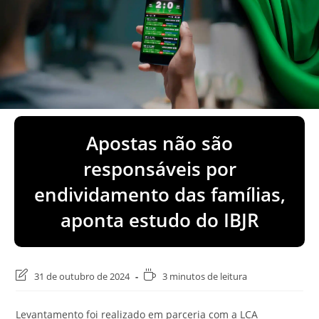
Apostas não são
responsáveis por
endividamento das famílias,
aponta estudo do IBJR
Última
Tempo
31 de outubro de 2024
3 minutos de leitura
modificação
de
do
leitura:
Levantamento foi realizado em parceria com a LCA
post: