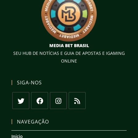
MEDIA BET BRASIL
SEU HUB DE NOTÍCIAS E GUIA DE APOSTAS E IGAMING
ONLINE
SIGA-NOS
Abre
Abre
Abre
Abre
em
em
em
em
NAVEGAÇÃO
uma
uma
uma
uma
nova
nova
nova
nova
Início