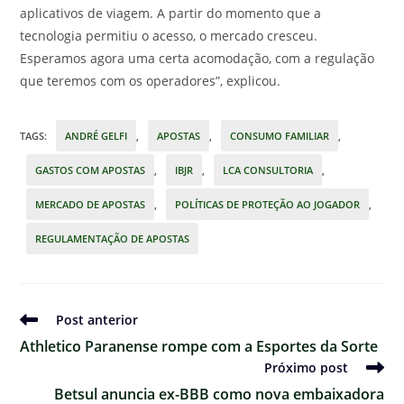
aplicativos de viagem. A partir do momento que a
tecnologia permitiu o acesso, o mercado cresceu.
Esperamos agora uma certa acomodação, com a regulação
que teremos com os operadores”, explicou.
TAGS
:
ANDRÉ GELFI
,
APOSTAS
,
CONSUMO FAMILIAR
,
GASTOS COM APOSTAS
,
IBJR
,
LCA CONSULTORIA
,
MERCADO DE APOSTAS
,
POLÍTICAS DE PROTEÇÃO AO JOGADOR
,
REGULAMENTAÇÃO DE APOSTAS
Ler
Post anterior
mais
Athletico Paranense rompe com a Esportes da Sorte
artigos
Próximo post
Betsul anuncia ex-BBB como nova embaixadora