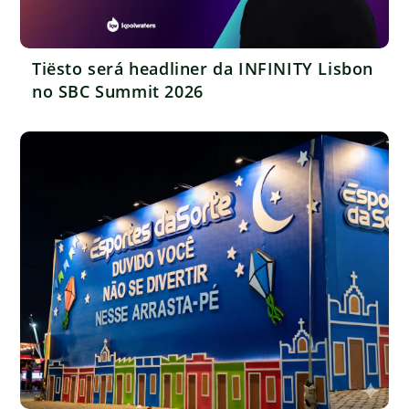
Tiësto será headliner da INFINITY Lisbon
no SBC Summit 2026