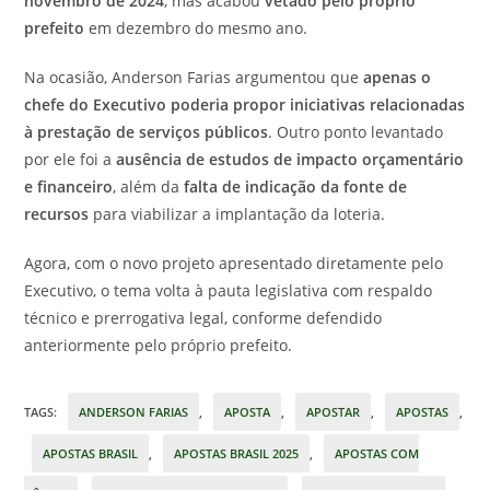
novembro de 2024
, mas acabou
vetado pelo próprio
prefeito
em dezembro do mesmo ano.
Na ocasião, Anderson Farias argumentou que
apenas o
chefe do Executivo poderia propor iniciativas relacionadas
à prestação de serviços públicos
. Outro ponto levantado
por ele foi a
ausência de estudos de impacto orçamentário
e financeiro
, além da
falta de indicação da fonte de
recursos
para viabilizar a implantação da loteria.
Agora, com o novo projeto apresentado diretamente pelo
Executivo, o tema volta à pauta legislativa com respaldo
técnico e prerrogativa legal, conforme defendido
anteriormente pelo próprio prefeito.
TAGS
:
ANDERSON FARIAS
,
APOSTA
,
APOSTAR
,
APOSTAS
,
APOSTAS BRASIL
,
APOSTAS BRASIL 2025
,
APOSTAS COM