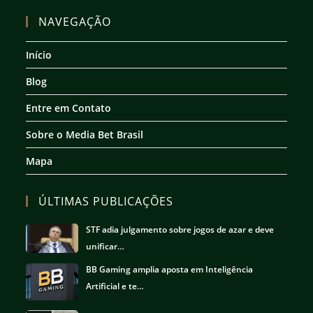
Abre
Abre
Abre
Abre
em
em
em
em
NAVEGAÇÃO
uma
uma
uma
uma
nova
nova
nova
nova
Início
aba
aba
aba
aba
Blog
Entre em Contato
Sobre o Media Bet Brasil
Mapa
ÚLTIMAS PUBLICAÇÕES
STF adia julgamento sobre jogos de azar e deve
unificar…
BB Gaming amplia aposta em Inteligência
Artificial e te…