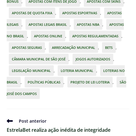
BÔNUS
,
APOSTAS COM ITENS DE JOGO
,
APOSTAS COM SKINS
,
APOSTAS DE QUOTA FIXA
,
APOSTAS ESPORTIVAS
,
APOSTAS
ILEGAIS
,
APOSTAS LEGAIS BRASIL
,
APOSTAS NBA
,
APOSTAS
NO BRASIL
,
APOSTAS ONLINE
,
APOSTAS REGULAMENTADAS
,
APOSTAS SEGURAS
,
ARRECADAÇÃO MUNICIPAL
,
BETS
,
CÂMARA MUNICIPAL DE SÃO JOSÉ
,
JOGOS AUTORIZADOS
,
LEGISLAÇÃO MUNICIPAL
,
LOTERIA MUNICIPAL
,
LOTERIAS NO
BRASIL
,
POLÍTICAS PÚBLICAS
,
PROJETO DE LEI LOTERIA
,
SÃO
JOSÉ DOS CAMPOS
Ler
Post anterior
mais
EstrelaBet realiza ação inédita de integridade
artigos