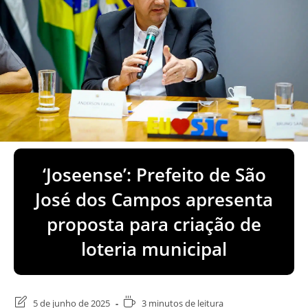
‘Joseense’: Prefeito de São
José dos Campos apresenta
proposta para criação de
loteria municipal
Última
Tempo
5 de junho de 2025
3 minutos de leitura