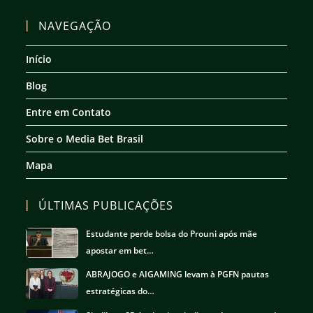
Abre
Abre
Abre
Abre
em
em
em
em
NAVEGAÇÃO
uma
uma
uma
uma
nova
nova
nova
nova
Início
aba
aba
aba
aba
Blog
Entre em Contato
Sobre o Media Bet Brasil
Mapa
ÚLTIMAS PUBLICAÇÕES
Estudante perde bolsa do Prouni após mãe
apostar em bet…
ABRAJOGO e AIGAMING levam à PGFN pautas
estratégicas do…