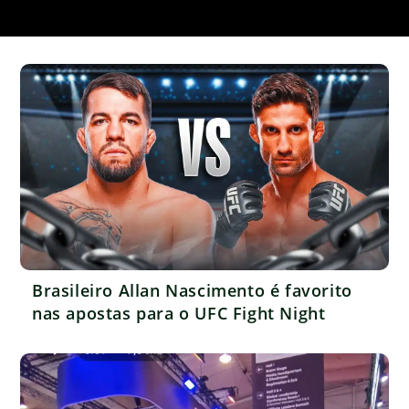
Brasileiro Allan Nascimento é favorito
nas apostas para o UFC Fight Night