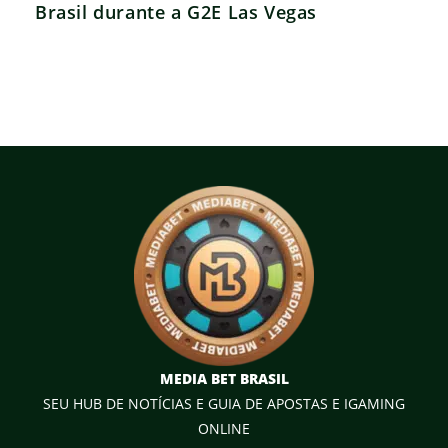
Brasil durante a G2E Las Vegas
MEDIA BET BRASIL
SEU HUB DE NOTÍCIAS E GUIA DE APOSTAS E IGAMING
ONLINE