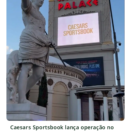
Caesars Sportsbook lança operação no