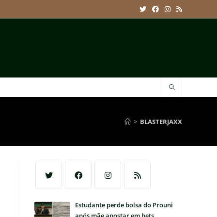
>
BLASTERJAXX
Abre
Abre
Abre
Abre
Estudante perde bolsa do Prouni
em
em
em
em
após mãe apostar em bets