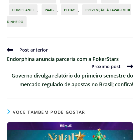
COMPLIANCE
,
PAAG
,
PLDAY
,
PREVENÇÃO À LAVAGEM DE
DINHEIRO
Ler
Post anterior
mais
Endorphina anuncia parceria com a PokerStars
artigos
Próximo post
Governo divulga relatório do primeiro semestre do
mercado regulado de apostas no Brasil; confira!
VOCÊ TAMBÉM PODE GOSTAR