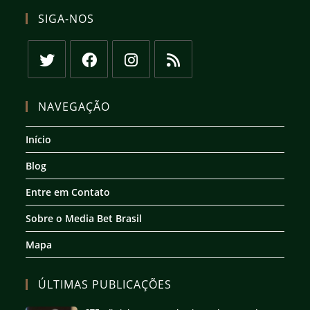
SIGA-NOS
Abre
Abre
Abre
Abre
em
em
em
em
NAVEGAÇÃO
uma
uma
uma
uma
nova
nova
nova
nova
Início
aba
aba
aba
aba
Blog
Entre em Contato
Sobre o Media Bet Brasil
Mapa
ÚLTIMAS PUBLICAÇÕES