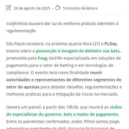
Última
Tempo
26 de agosto de 2025
5 minutos de leitura
modificação
de
do
leitura:
Conferência buscará dar luz às melhores práticas aderentes à
post:
regulamentação
São Paulo receberá, na próxima quarta-feira (27) o
PLDay
,
evento sobre a
prevenção à lavagem de dinheiro nas bets
,
promovida pela
Paag
, techfin especializada em soluções de
pagamento para o setor de betting e em tecnologias de
compliance. O evento terá como finalidade
reunir
autoridades e representantes de diferentes segmentos do
setor de apostas
para debater desafios, regulamentações e
melhores práticas para a mitigação de riscos no mercado.
Haverá um painel, a partir das 18h30, que reunirá as
visões
de especialistas do governo, bets e meios de pagamento
.
Entre os painelistas confirmados, estão: Plínio Lemos Jorge,
advogado e presidente da ANJL (Associação Nacional de