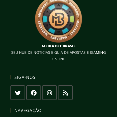
MEDIA BET BRASIL
SEU HUB DE NOTÍCIAS E GUIA DE APOSTAS E IGAMING
ONLINE
SIGA-NOS
Abre
Abre
Abre
Abre
em
em
em
em
NAVEGAÇÃO
uma
uma
uma
uma