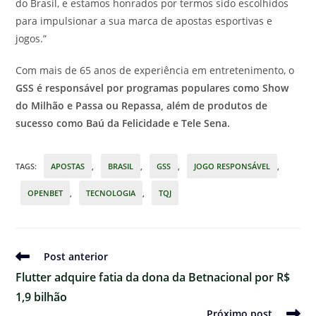
do Brasil, e estamos honrados por termos sido escolhidos
para impulsionar a sua marca de apostas esportivas e
jogos.”
Com mais de 65 anos de experiência em entretenimento, o
GSS é responsável por programas populares como Show
do Milhão e Passa ou Repassa, além de produtos de
sucesso como Baú da Felicidade e Tele Sena.
TAGS
:
APOSTAS
,
BRASIL
,
GSS
,
JOGO RESPONSÁVEL
,
OPENBET
,
TECNOLOGIA
,
TQJ
Ler
Post anterior
mais
Flutter adquire fatia da dona da Betnacional por R$
artigos
1,9 bilhão
Próximo post