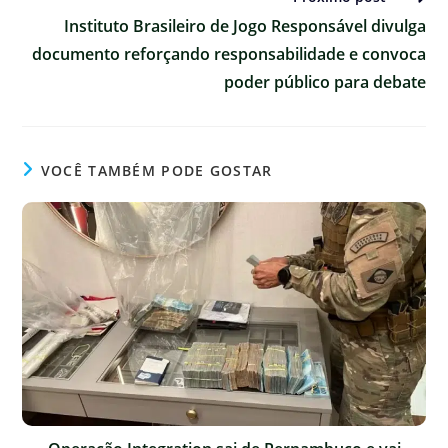
Instituto Brasileiro de Jogo Responsável divulga
documento reforçando responsabilidade e convoca
poder público para debate
VOCÊ TAMBÉM PODE GOSTAR