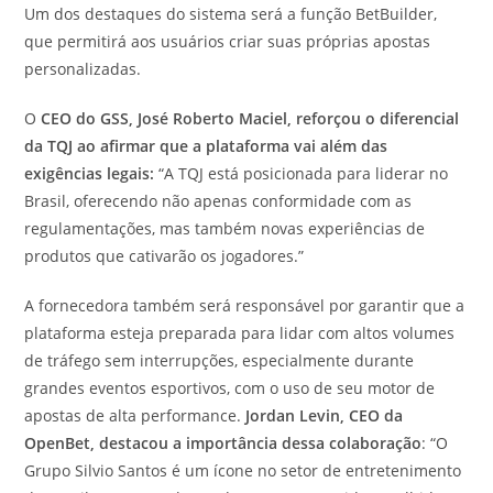
Um dos destaques do sistema será a função BetBuilder,
que permitirá aos usuários criar suas próprias apostas
personalizadas.
O
CEO do GSS, José Roberto Maciel, reforçou o diferencial
da TQJ ao afirmar que a plataforma vai além das
exigências legais:
“A TQJ está posicionada para liderar no
Brasil, oferecendo não apenas conformidade com as
regulamentações, mas também novas experiências de
produtos que cativarão os jogadores.”
A fornecedora também será responsável por garantir que a
plataforma esteja preparada para lidar com altos volumes
de tráfego sem interrupções, especialmente durante
grandes eventos esportivos, com o uso de seu motor de
apostas de alta performance.
Jordan Levin, CEO da
OpenBet, destacou a importância dessa colaboração
: “O
Grupo Silvio Santos é um ícone no setor de entretenimento