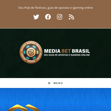
Ir
Seu Hub de Notícias, guia de apostas e igaming online
para
o
conteúdo
MENU