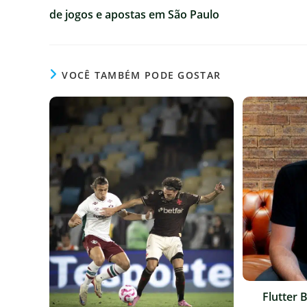
artigos
de jogos e apostas em São Paulo
VOCÊ TAMBÉM PODE GOSTAR
Flutter 