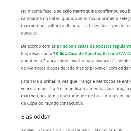
Na mesma fase, a
seleção marroquina confirmou seu 
campanha no Catar, quando se tornou a primeira seleçã
marroquinos voltam a disputar as fases decisivas do to
ataques.
De acordo com as
principais casas de apostas regulam
Empresas como
7K Bet
,
Casa de Apostas
,
Brazino777
,
C
apontam a França como favorita para avançar às semifi
de Marrocos é considerado menos provável, com
odds m
Esta será a
primeira vez que França e Marrocos se enf
venceram por 2 a 0 e impediram a inédita classificação
marroquinos têm a oportunidade de buscar a revanche d
de Copa do Mundo consecutiva.
E as odds?
7K Bet –
França 1.58 | Empate 3.87 | Marrocos 6.00