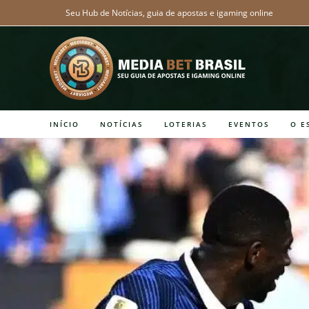
Ir
Seu Hub de Notícias, guia de apostas e igaming online
para
o
conteúdo
INÍCIO
NOTÍCIAS
LOTERIAS
EVENTOS
O E