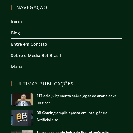
em
em
em
em
NAVEGAÇÃO
uma
uma
uma
uma
nova
nova
nova
nova
Início
aba
aba
aba
aba
Blog
Entre em Contato
Sobre o Media Bet Brasil
Mapa
ÚLTIMAS PUBLICAÇÕES
STF adia julgamento sobre jogos de azar e deve
unificar…
BB Gaming amplia aposta em Inteligência
Artificial e te…
Estudante perde bolsa do Prouni após mãe