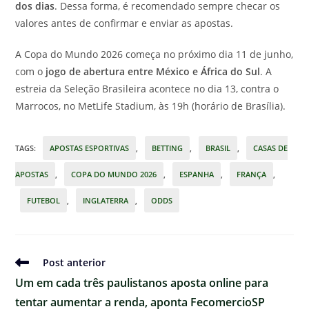
dos dias
. Dessa forma, é recomendado sempre checar os
valores antes de confirmar e enviar as apostas.
A Copa do Mundo 2026 começa no próximo dia 11 de junho,
com o
jogo de abertura entre México e África do Sul
. A
estreia da Seleção Brasileira acontece no dia 13, contra o
Marrocos, no MetLife Stadium, às 19h (horário de Brasília).
TAGS
:
APOSTAS ESPORTIVAS
,
BETTING
,
BRASIL
,
CASAS DE
APOSTAS
,
COPA DO MUNDO 2026
,
ESPANHA
,
FRANÇA
,
FUTEBOL
,
INGLATERRA
,
ODDS
Ler
Post anterior
mais
Um em cada três paulistanos aposta online para
artigos
tentar aumentar a renda, aponta FecomercioSP