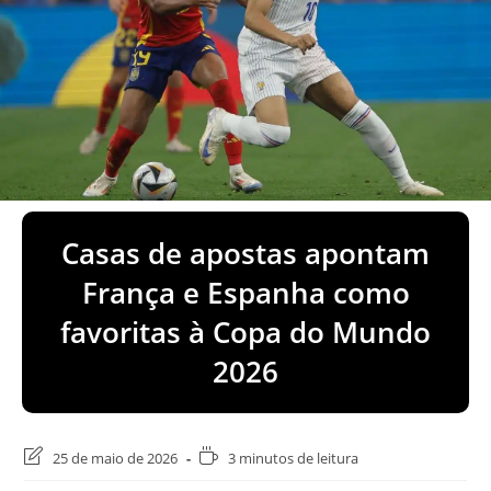
Casas de apostas apontam
França e Espanha como
favoritas à Copa do Mundo
2026
Última
Tempo
25 de maio de 2026
3 minutos de leitura
modificação
de