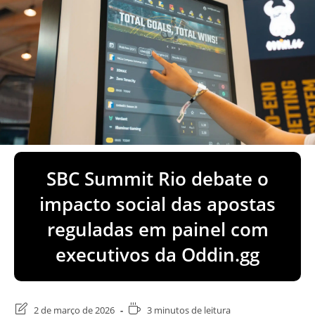
SBC Summit Rio debate o
impacto social das apostas
reguladas em painel com
executivos da Oddin.gg
Última
Tempo
2 de março de 2026
3 minutos de leitura