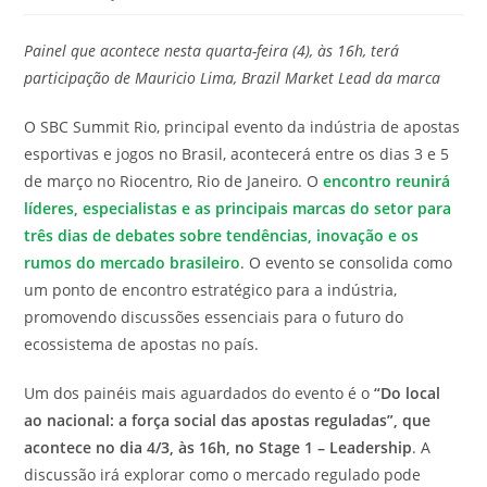
modificação
de
do
leitura:
Painel que acontece nesta quarta-feira (4), às 16h, terá
post:
participação de Mauricio Lima, Brazil Market Lead da marca
O SBC Summit Rio, principal evento da indústria de apostas
esportivas e jogos no Brasil, acontecerá entre os dias 3 e 5
de março no Riocentro, Rio de Janeiro. O
encontro reunirá
líderes, especialistas e as principais marcas do setor para
três dias de debates sobre tendências, inovação e os
rumos do mercado brasileiro
. O evento se consolida como
um ponto de encontro estratégico para a indústria,
promovendo discussões essenciais para o futuro do
ecossistema de apostas no país.
Um dos painéis mais aguardados do evento é o
“Do local
ao nacional: a força social das apostas reguladas”, que
acontece no dia 4/3, às 16h, no Stage 1 – Leadership
. A
discussão irá explorar como o mercado regulado pode