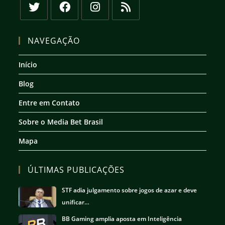
Abre
Abre
Abre
Abre
em
em
em
em
NAVEGAÇÃO
uma
uma
uma
uma
nova
nova
nova
nova
Início
aba
aba
aba
aba
Blog
Entre em Contato
Sobre o Media Bet Brasil
Mapa
ÚLTIMAS PUBLICAÇÕES
STF adia julgamento sobre jogos de azar e deve
unificar…
BB Gaming amplia aposta em Inteligência