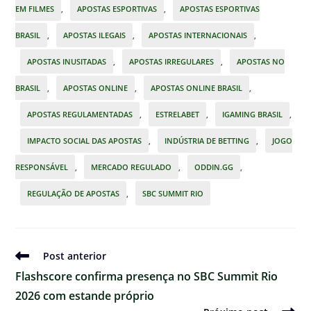
EM FILMES
,
APOSTAS ESPORTIVAS
,
APOSTAS ESPORTIVAS
BRASIL
,
APOSTAS ILEGAIS
,
APOSTAS INTERNACIONAIS
,
APOSTAS INUSITADAS
,
APOSTAS IRREGULARES
,
APOSTAS NO
BRASIL
,
APOSTAS ONLINE
,
APOSTAS ONLINE BRASIL
,
APOSTAS REGULAMENTADAS
,
ESTRELABET
,
IGAMING BRASIL
,
IMPACTO SOCIAL DAS APOSTAS
,
INDÚSTRIA DE BETTING
,
JOGO
RESPONSÁVEL
,
MERCADO REGULADO
,
ODDIN.GG
,
REGULAÇÃO DE APOSTAS
,
SBC SUMMIT RIO
Ler
Post anterior
mais
Flashscore confirma presença no SBC Summit Rio
artigos
2026 com estande próprio