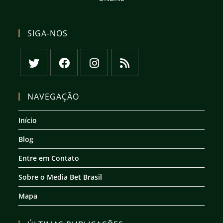
SIGA-NOS
Abre
Abre
Abre
Abre
em
em
em
em
NAVEGAÇÃO
uma
uma
uma
uma
nova
nova
nova
nova
Início
aba
aba
aba
aba
Blog
Entre em Contato
Sobre o Media Bet Brasil
Mapa