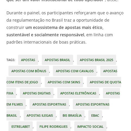
Durante o painel, os participantes reforçaram que o avanço
da regulamentação no Brasil traz a oportunidade de
construir
um ecossistema de apostas mais ético,
sustentável e socialmente responsável
, em linha com
padrões internacionais de boas práticas.
TAGS
:
APOSTAS
,
APOSTAS BRASIL
,
APOSTAS BRASIL 2025
,
APOSTAS COM BÔNUS
,
APOSTAS COM CAVALOS
,
APOSTAS
COM ITENS DE JOGO
,
APOSTAS COM SKINS
,
APOSTAS DE QUOTA
FIXA
,
APOSTAS DIGITAIS
,
APOSTAS ELETRÔNICAS
,
APOSTAS
EM FILMES
,
APOSTAS ESPORTIVAS
,
APOSTAS ESPORTIVAS
BRASIL
,
APOSTAS ILEGAIS
,
BIS BRASÍLIA
,
EBAC
,
ESTRELABET
,
FILIPE RODRIGUES
,
IMPACTO SOCIAL
,