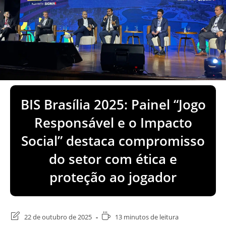
BIS Brasília 2025: Painel “Jogo
Responsável e o Impacto
Social” destaca compromisso
do setor com ética e
proteção ao jogador
Última
Tempo
22 de outubro de 2025
13 minutos de leitura
modificação
de