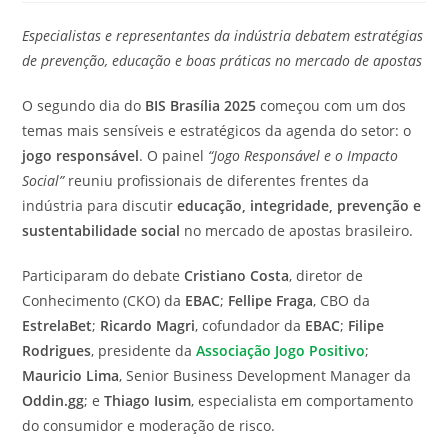
do
leitura:
Especialistas e representantes da indústria debatem estratégias
post:
de prevenção, educação e boas práticas no mercado de apostas
O segundo dia do
BIS Brasília 2025
começou com um dos
temas mais sensíveis e estratégicos da agenda do setor: o
jogo responsável
. O painel
“Jogo Responsável e o Impacto
Social”
reuniu profissionais de diferentes frentes da
indústria para discutir
educação, integridade, prevenção e
sustentabilidade social
no mercado de apostas brasileiro.
Participaram do debate
Cristiano Costa
, diretor de
Conhecimento (CKO) da
EBAC
;
Fellipe Fraga
, CBO da
EstrelaBet
;
Ricardo Magri
, cofundador da
EBAC
;
Filipe
Rodrigues
, presidente da
Associação Jogo Positivo
;
Mauricio Lima
, Senior Business Development Manager da
Oddin.gg
; e
Thiago Iusim
, especialista em comportamento
do consumidor e moderação de risco.